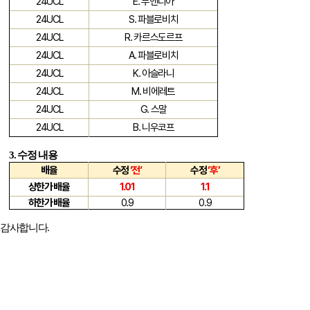
24UCL
E.
부엔디아
24UCL
S.
파블로비치
24UCL
R.
카르스도르프
24UCL
A.
파블로비치
24UCL
K.
아슬라니
24UCL
M.
비에레트
24UCL
G.
스말
24UCL
B.
니우코프
3.
수정 내용
배율
수정
‘
전
‘
수정
‘
후
’
상한가 배율
1.01
1.1
하한가 배율
0.9
0.9
감사합니다
.