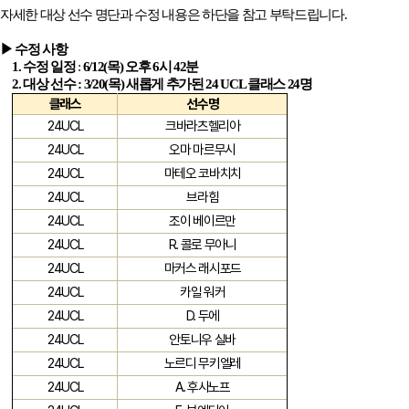
자세한 대상 선수 명단과 수정 내용은 하단을 참고 부탁드립니다
.
▶ 수정 사항
1.
수정 일정
:
6/12(
목
)
오후
6
시
42
분
2.
대상 선수
: 3/20(
목
)
새롭게 추가된
24 UCL
클래스
24
명
클래스
선수명
24UCL
크바라츠헬리아
24UCL
오마 마르무시
24UCL
마테오 코바치치
24UCL
브라힘
24UCL
조이 베이르만
24UCL
R.
콜로 무아니
24UCL
마커스 래시포드
24UCL
카일 워커
24UCL
D.
두에
24UCL
안토니우 실바
24UCL
노르디 무키엘레
24UCL
A.
후사노프