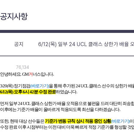
공지사항
공지
6/12(목) 일부 24 UCL 클래스 상한가 배율
76,134
안녕하세요
. GM
거
너스입니다
.
3/20(
목
)
정기점검
(
바로가기)
을 통해 추가된
24 UCL
클래스 선수의 상한가 배
6/12(
목
)
오후
6
시
42
분 수정 완료
하였습니다
.
먼저 일부
24 UCL
클래스 상한가 배율 오적용으로 불편을 드려 대단히 죄송
이후에는 기준가 배율이 올바르게 적용되도록 최선을 다하겠습니다
.
또한
,
현재 대상 선수들은
기준가 변동 규칙 상시 적용 중인 상황
(
바로가기)
이
수정 완료 이후 시점부터는 이전 대비 더욱 빠르게 적정 기준가를 형성할 것