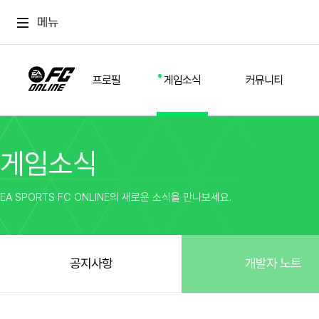
메뉴
프로필
게임소식
커뮤니티
게임소식
스쿼드
공지사항
추천
경기 기록
개발자 노트
자유
이적시장
NEXT FIELD
팁
EA SPORTS FC ONLINE의 새로운 소식을 만나보세요.
커뮤니티
업데이트
질문
친구
이벤트
클럽홍보
방명록
유저 가이드
게임 플레이 버그 제보
구단주 정보
신규 전술 가이드
FC톡
공지사항
개발자 노트
설정
YOUR FIELD