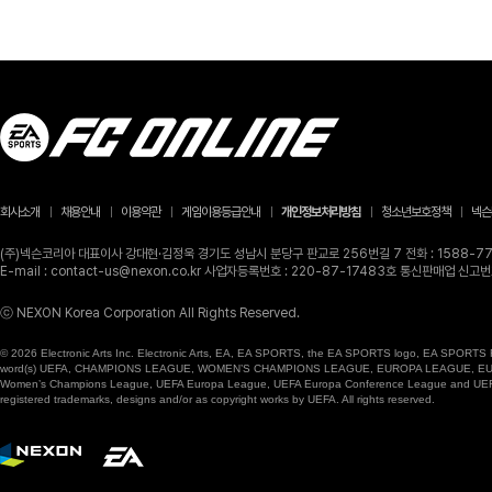
회사소개
채용안내
이용약관
게임이용등급안내
개인정보처리방침
청소년보호정책
넥슨
(주)넥슨코리아 대표이사 강대현·김정욱 경기도 성남시 분당구 판교로 256번길 7 전화 : 1588-770
E-mail : contact-us@nexon.co.kr 사업자등록번호 : 220-87-17483호 통신판매업 신
ⓒ NEXON Korea Corporation All Rights Reserved.
© 2026 Electronic Arts Inc. Electronic Arts, EA, EA SPORTS, the EA SPORTS logo, EA SPORTS FC
word(s) UEFA, CHAMPIONS LEAGUE, WOMEN’S CHAMPIONS LEAGUE, EUROPA LEAGUE, EUROPA
Women’s Champions League, UEFA Europa League, UEFA Europa Conference League and UEFA Supe
registered trademarks, designs and/or as copyright works by UEFA. All rights reserved.