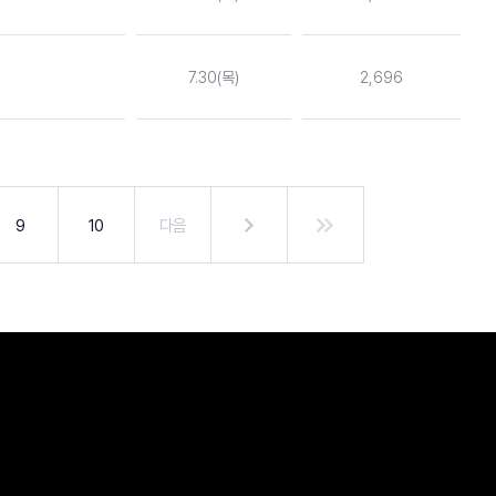
7.30(목)
2,696
9
10
다음