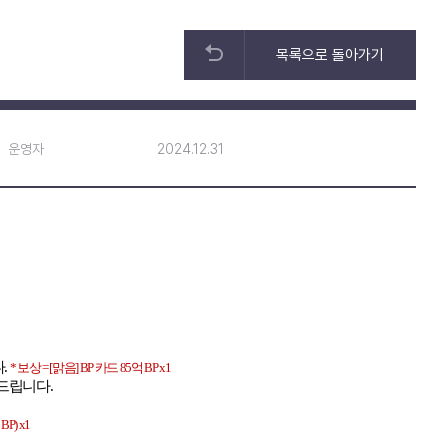
목록으로 돌아가기
운영자
2024.12.31
다
.
*
보상
= [
맑음
] BP
카드
85
억
BP x1
해드립니다
.
BP) x1