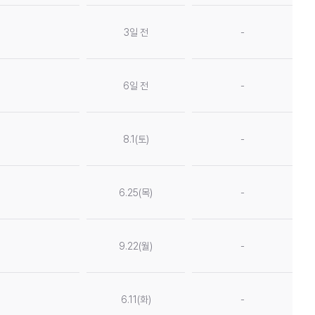
3일 전
-
6일 전
-
8.1(토)
-
6.25(목)
-
9.22(월)
-
6.11(화)
-