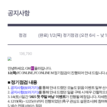
공지사항
점검
(완료) 1/2(목) 정기점검 (오전 6시 ~ 낮 
136,790
안녕하세요
.
GM
비
올라입니다
.
1/2(
목
)
FC ONLINE, FC ONLINE M
정기점검이 진행되어 안내 드립니다
.
■ 정기점검 내용
1.
공지사항
(
보러가기
)
를 통해 안내 드렸던 오늘도 맑음 이벤트 일부 
2.
공지사항
(
보러가기
)
를 통해 안내 드렸던 일괄 구매 시 매우 간헐적으
3. 1/4(
토
) 1
일간
‘2025
첫 주말 버닝
’
이벤트
가 진행될 예정입니다
.
자세한
4. 12/19(
목
) ~ 12/25(
수
)
까지 진행되었던
[
축구 관심도 설문조사
]
에 참여
5.
넥슨 전체 서비스 점검