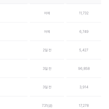
어제
11,732
어제
6,749
2일 전
5,427
3일 전
96,858
3일 전
3,914
7.31(금)
17,278