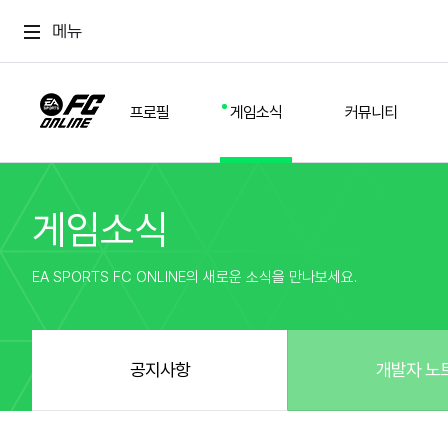
메뉴
프로필
게임소식
커뮤니티
게임소식
스쿼드
공지사항
추천
경기 기록
개발자 노트
자유
이적시장
NEXT FIELD
팁
EA SPORTS FC ONLINE의 새로운 소식을 만나보세요.
커뮤니티
업데이트
질문
친구
이벤트
클럽홍보
방명록
유저 가이드
게임 플레이 버그 제보
구단주 정보
신규 전술 가이드
FC톡
공지사항
개발자 노
설정
YOUR FIELD