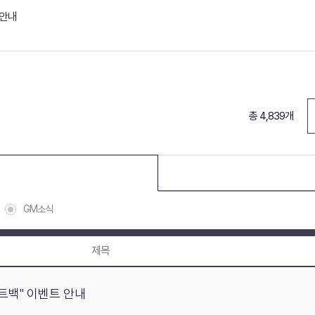
 안내
총 4,839개
GM소식
제목
포인트백" 이벤트 안내