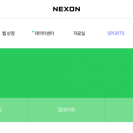
웹 상점
데이터센터
자료실
SPORTS
웹 상점
데일리 차트
다운로드/설치
FSL
멤버십
선수
테스트 구장
넥슨 풋볼
스페셜 상점
팀컬러/감독
Nexon Open API
FCA 대회 신청
마이페이지
랭킹
추가 정보
강화 부스트 도우미
훈련코치/특성 도우미
스쿼드 메이커
트
업데이트
스쿼드 피드