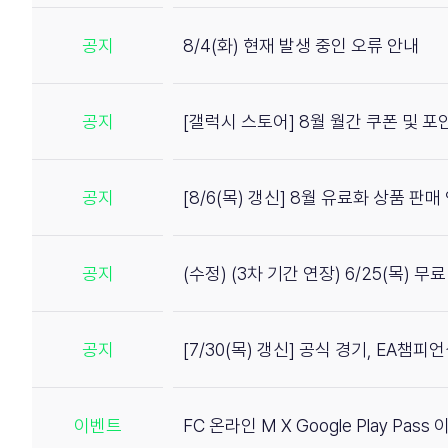
공지
8/4(화) 현재 발생 중인 오류 안내
공지
[갤럭시 스토어] 8월 월간 쿠폰 및 
공지
[8/6(목) 갱신] 8월 유료화 상품 판매
공지
(수정) (3차 기간 연장) 6/25(목) 
공지
[7/30(목) 갱신] 공식 경기, EA챔
이벤트
FC 온라인 M X Google Play Pass