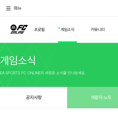
메뉴
프로필
게임소식
커뮤니티
게임소식
스쿼드
공지사항
추천
경기 기록
개발자 노트
자유
이적시장
NEXT FIELD
팁
EA SPORTS FC ONLINE의 새로운 소식을 만나보세요.
커뮤니티
업데이트
질문
친구
이벤트
클럽홍보
방명록
유저 가이드
게임 플레이 버그 제보
구단주 정보
신규 전술 가이드
FC톡
공지사항
개발자 노트
설정
YOUR FIELD