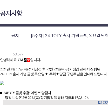
공지사항
공지
[5주차] 24 TOTY 출시 기념 금빛 목요일 당
53,577
안녕하세요
. GM
네
로
입니다
.
2024
년
2
월
15
일
(
목
)
정기점검 후
~ 2
월
22
일
(
목
)
정기점검 전까지 진행된
24 TOTY
출시 기념 금빛 목요일
★5
주차
★
당첨 구단주님을 안내해드립니다
■ ‘24TOTY
금빛 추첨
’
이벤트 당첨자
-
당첨 보상은
2
월
22
일
(
목
)
정기점검을 통해 지급되었습니다
.
[24 T