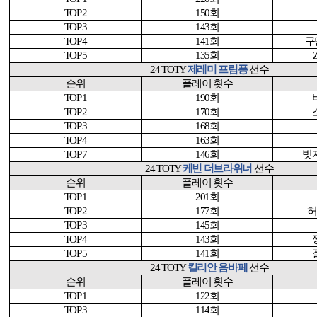
TOP 2
150
회
TOP 3
143
회
TOP 4
141
회
구
TOP 5
135
회
Z
24 TOTY
제레미 프림퐁
선수
순위
플레이 횟수
TOP 1
190
회
TOP 2
170
회
TOP 3
168
회
TOP 4
163
회
TOP 7
146
회
빗
24 TOTY
케빈 더브라위너
선수
순위
플레이 횟수
TOP 1
201
회
TOP 2
177
회
허
TOP 3
145
회
TOP 4
143
회
TOP 5
141
회
24 TOTY
킬리안 음바페
선수
순위
플레이 횟수
TOP 1
122
회
TOP 3
114
회