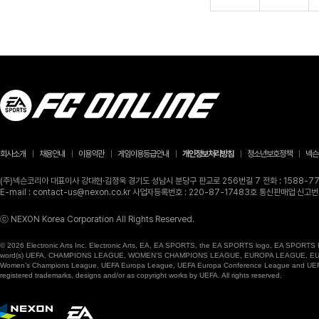
회사소개
채용안내
이용약관
게임이용등급안내
개인정보처리방침
청소년보호정책
넥슨
(주)넥슨코리아 대표이사 강대현·김정욱 경기도 성남시 분당구 판교로 256번길 7 전화 : 1588-770
E-mail : contact-us@nexon.co.kr 사업자등록번호 : 220-87-17483호 통신판매업 신
ⓒ NEXON Korea Corporation All Rights Reserved.
© 2026 Electronic Arts Inc. Electronic Arts, EA, EA SPORTS, the EA SPORTS logo, EA SPORTS FC
word(s) UEFA, CHAMPIONS LEAGUE, WOMEN’S CHAMPIONS LEAGUE, EUROPA LEAGUE, EUROPA
Women’s Champions League, UEFA Europa League, UEFA Europa Conference League and UEFA Supe
registered trademarks, designs and/or as copyright works by UEFA. All rights reserved.