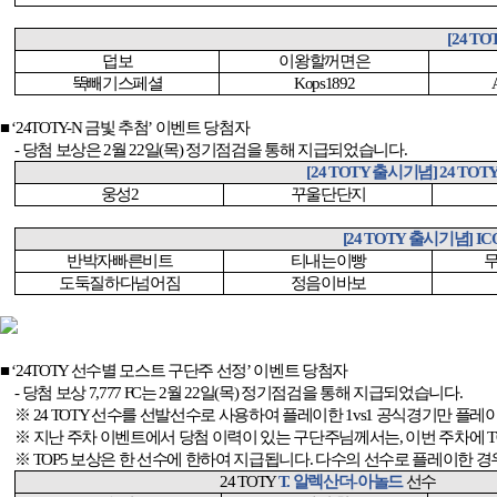
[24 TO
덥보
이왕할꺼면은
뚝빼기스페셜
Kops1892
■ ‘24TOTY-N
금빛 추첨
’
이벤트 당첨자
-
당첨 보상은
2
월
22
일
(
목
)
정기점검을 통해 지급되었습니다
.
[24 TOTY
출시기념
] 24 TOTY
웅성
2
꾸울단단지
[24 TOTY
출시기념
] IC
반박자빠른비트
티내는이빵
도둑질하다넘어짐
정음이바보
■ ‘24TOTY
선수별 모스트 구단주 선정
’
이벤트 당첨자
-
당첨 보상
7,777 FC
는
2
월
22
일
(
목
)
정기점검을 통해 지급되었습니다
.
※
24 TOTY
선수를 선발선수로 사용하여 플레이한
1vs1
공식경기만 플레이
※ 지난 주차 이벤트에서 당첨 이력이 있는 구단주님께서는
,
이번 주차에
T
※
TOP5
보상은 한 선수에 한하여 지급됩니다
.
다수의 선수로 플레이한 경우
24 TOTY
T.
알렉산더
-
아놀드
선수