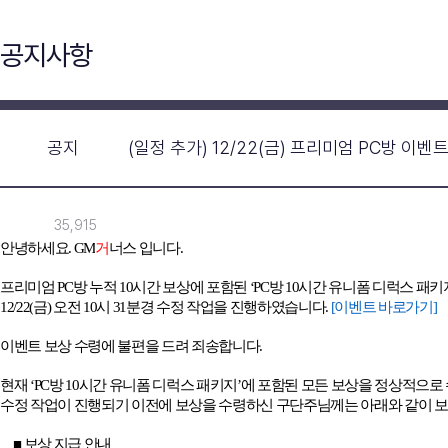
공지사항
공지
(일정 추가) 12/22(금) 프리미엄 PC방 이
35,915
안녕하세요
. GM
거
너스 입니다
.
프리미엄
PC
방 누적
10
시간 보상에 포함된
‘PC
방
10
시간 유니폼 디럭스 패키
12/22(
금
)
오전
10
시
31
분경 수정 작업을 진행하였습니다
.
[
이벤트
바로가기]
이벤트 보상 수령에 불편을 드려 죄송합니다
.
현재
‘PC
방
10
시간 유니폼 디럭스 패키지
’
에 포함된 모든 보상을 정상적으로
수정 작업이 진행되기 이전에 보상을 수령하신 구단주님께는 아래와 같이 
■ 보상 지급 안내