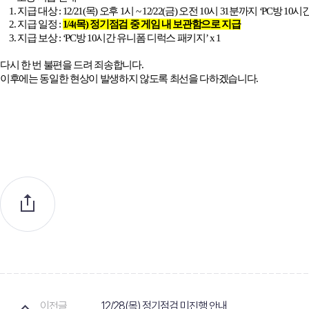
1.
지급 대상
: 12/21(
목
)
오후
1
시
~ 12/22(
금
)
오전
10
시
31
분까지
‘PC
방
10
시간
2.
지급 일정
:
1/4(
목
)
정기점검 중 게임 내 보관함으로 지급
3.
지급 보상
: ‘PC
방
10
시간 유니폼 디럭스 패키지’
x 1
다시 한 번 불편을 드려 죄송합니다
.
이후에는 동일한 현상이 발생하지 않도록 최선을 다하겠습니다
.
이전글
12/28(목) 정기점검 미진행 안내