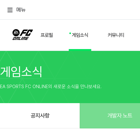
메뉴
프로필
게임소식
커뮤니티
게임소식
스쿼드
공지사항
추천
경기 기록
개발자 노트
자유
이적시장
NEXT FIELD
팁
EA SPORTS FC ONLINE의 새로운 소식을 만나보세요.
커뮤니티
업데이트
질문
친구
이벤트
클럽홍보
방명록
유저 가이드
게임 플레이 버그 제보
구단주 정보
신규 전술 가이드
FC톡
공지사항
개발자 노트
설정
YOUR FIELD