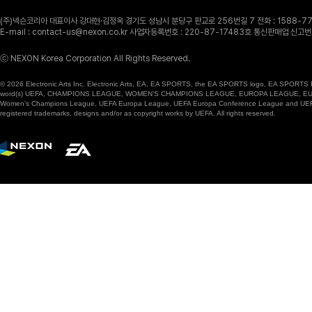
(주)넥슨코리아 대표이사 강대현·김정욱 경기도 성남시 분당구 판교로 256번길 7 전화 : 1588-770
E-mail : contact-us@nexon.co.kr 사업자등록번호 : 220-87-17483호 통신판매업 신
ⓒ NEXON Korea Corporation All Rights Reserved.
© 2026 Electronic Arts Inc. Electronic Arts, EA, EA SPORTS, the EA SPORTS logo, EA SPORTS FC
word(s) UEFA, CHAMPIONS LEAGUE, WOMEN’S CHAMPIONS LEAGUE, EUROPA LEAGUE, EUROPA
Women’s Champions League, UEFA Europa League, UEFA Europa Conference League and UEFA Supe
registered trademarks, designs and/or as copyright works by UEFA. All rights reserved.