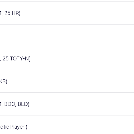
 25 HR)
25 TOTY-N)
KB)
 BDO, BLD)
c Player )