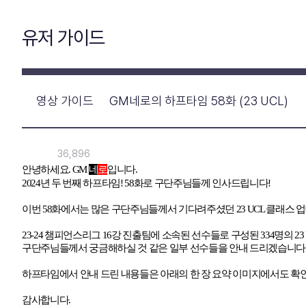
유저 가이드
영상 가이드
GM네로의 하프타임 58화 (23 UCL)
36,896
안녕하세요
. GM
네
로
입니다
.
2024
년 두 번째 하프타임
! 58
화로 구단주님들께 인사드립니다
!
이번 58화에서는 많은 구단주님들께서 기다려주셨던 23 UCL 클래스
23-24 챔피언스리그 16강 진출팀에 소속된 선수들로 구성된 334명의 23 
구단주님들께서 궁금해하실 것 같은 일부 선수들을 안내 드리겠습니다
하프타임에서 안내 드린 내용들은 아래의 한 장 요약 이미지에서도 확
감사합니다.