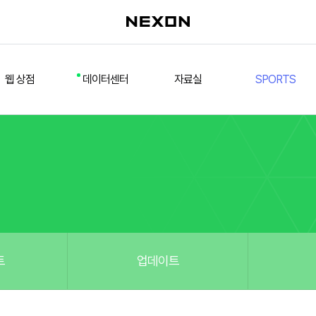
웹 상점
데이터센터
자료실
SPORTS
웹 상점
데일리 차트
다운로드/설치
FSL
멤버십
선수
테스트 구장
넥슨 풋볼
스페셜 상점
팀컬러/감독
Nexon Open API
FCA 대회 신청
마이페이지
랭킹
추가 정보
강화 부스트 도우미
훈련코치/특성 도우미
스쿼드 메이커
트
업데이트
스쿼드 피드