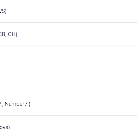
S)
B, CH)
 Number7 )
ys)