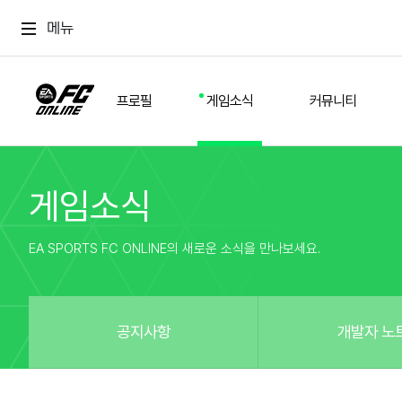
메뉴
프로필
게임소식
커뮤니티
게임소식
스쿼드
공지사항
추천
경기 기록
개발자 노트
자유
이적시장
NEXT FIELD
팁
EA SPORTS FC ONLINE의 새로운 소식을 만나보세요.
커뮤니티
업데이트
질문
친구
이벤트
클럽홍보
방명록
유저 가이드
게임 플레이 버그 제보
구단주 정보
신규 전술 가이드
FC톡
공지사항
개발자 노
설정
YOUR FIELD