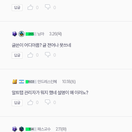
0
0
답글
님아
3.26(목)
265
글쓴이 어디아픔? 글 젼어나 못쓰네
0
0
답글
안드레스인혜
10.18(토)
803
알트탭 관리자가 뭐지 했네 설명이 왜 이러노?
0
0
답글
패스교수
2.11(화)
164