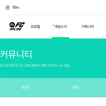
메뉴
프로필
게임소식
커뮤니티
커뮤니티
스쿼드
공지사항
추천
경기 기록
개발자 노트
자유
이적시장
NEXT FIELD
팁
EA SPORTS FC ONLINE에 대해 이야기 나누세요.
커뮤니티
업데이트
질문
친구
이벤트
클럽홍보
방명록
유저 가이드
게임 플레이 버그 제보
구단주 정보
신규 전술 가이드
FC톡
추천
자유
설정
YOUR FIELD