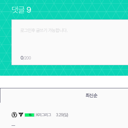
댓글
9
0
/200
최신순
K리그리그
3.29(일)
15
ㅡ