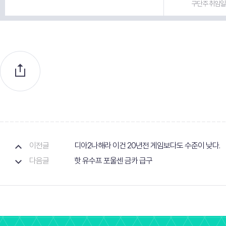
구단주 취임일 
이전글
디아2나해라 이건 20년전 게임보다도 수준이 낮다.
다음글
핫 유수프 포울센 금카 급구