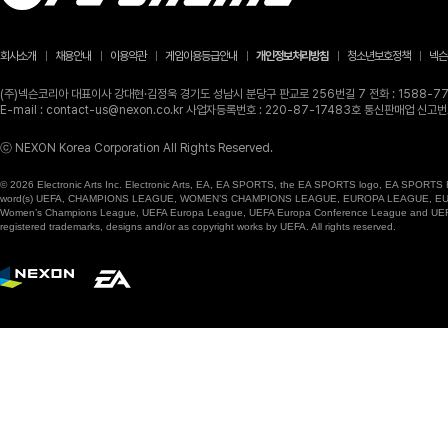
회사소개
채용안내
이용약관
게임이용등급안내
개인정보처리방침
청소년보호정책
넥슨
(주)넥슨코리아 대표이사 강대현·김정욱 경기도 성남시 분당구 판교로 256번길 7 전화 : 1588-770
E-mail : contact-us@nexon.co.kr 사업자등록번호 : 220-87-17483호 통신판매업 신
ⓒ NEXON Korea Corporation All Rights Reserved.
© 2026 Electronic Arts Inc. Electronic Arts, EA, EA SPORTS, the EA SPORTS logo, EA SPORTS FC
word(s) UEFA, CHAMPIONS LEAGUE, WOMEN’S CHAMPIONS LEAGUE, EUROPA LEAGUE, EUROPA
Women’s Champions League, UEFA Europa League, UEFA Europa Conference League and UEFA Supe
registered trademarks, designs and/or as copyright works by UEFA. All rights reserved.