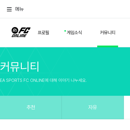
메뉴
프로필
게임소식
커뮤니티
커뮤니티
스쿼드
공지사항
추천
경기 기록
개발자 노트
자유
이적시장
NEXT FIELD
팁
EA SPORTS FC ONLINE에 대해 이야기 나누세요.
커뮤니티
업데이트
질문
친구
이벤트
클럽홍보
방명록
유저 가이드
게임 플레이 버그 제보
구단주 정보
신규 전술 가이드
FC톡
추천
자유
설정
YOUR FIELD