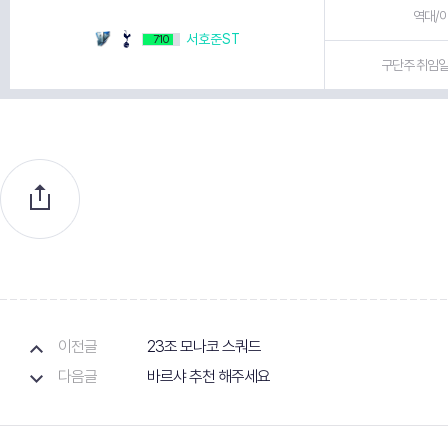
역대/이
서호준ST
710
구단주 취임일 
이전글
23조 모나코 스쿼드
다음글
바르샤 추천 해주세요