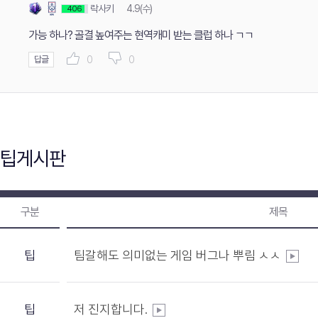
락사키
4.9(수)
406
가능 하나? 골결 높여주는 현역캐미 받는 클럽 하나 ㄱㄱ
0
0
답글
팁게시판
구분
제목
팁
팀갈해도 의미없는 게임 버그나 뿌림 ㅅㅅ
팁
저 진지합니다.