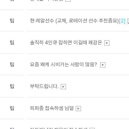
팁
현 레알선수 (교체, 로테이션 선수 추천좀요)
[2]
팁
솔직히 4인큐 잡히면 이길때 쾌감은
팁
요즘 왜케 시비거는 사람이 많음?
팁
부탁드립니다.
팁
피파좀 접속하셈 님덜