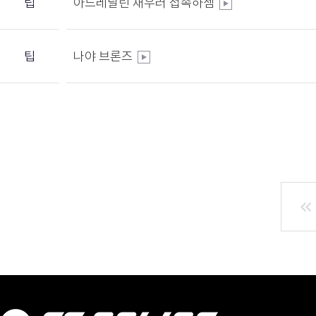
팁
아드레날린 채우러 접속하셈
팁
나야 브론즈