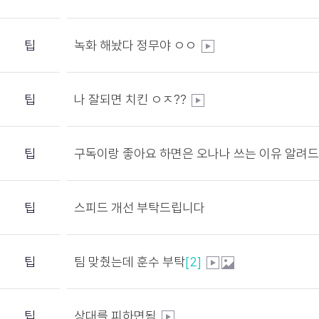
팁
녹화 해놨다 정무야 ㅇㅇ
팁
나 잘되면 치킨 ㅇㅈ??
팁
구독이랑 좋아요 하면은 오나나 쓰는 이유 알려
팁
스피드 개선 부탁드립니다
팁
팀 맞췄는데 훈수 부탁
[2]
팁
상대를 피하면됨