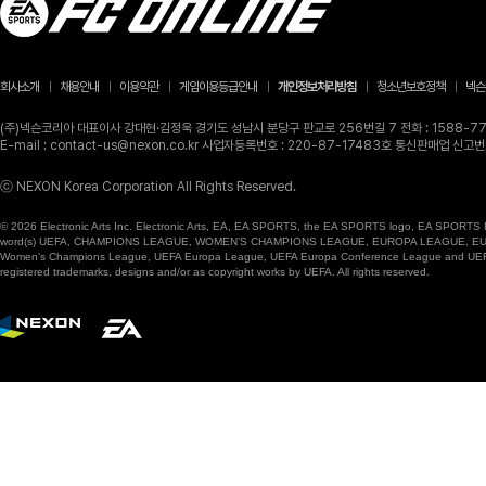
회사소개
채용안내
이용약관
게임이용등급안내
개인정보처리방침
청소년보호정책
넥슨
(주)넥슨코리아 대표이사 강대현·김정욱 경기도 성남시 분당구 판교로 256번길 7 전화 : 1588-770
E-mail : contact-us@nexon.co.kr 사업자등록번호 : 220-87-17483호 통신판매업 신
ⓒ NEXON Korea Corporation All Rights Reserved.
© 2026 Electronic Arts Inc. Electronic Arts, EA, EA SPORTS, the EA SPORTS logo, EA SPORTS FC
word(s) UEFA, CHAMPIONS LEAGUE, WOMEN’S CHAMPIONS LEAGUE, EUROPA LEAGUE, EUROPA
Women’s Champions League, UEFA Europa League, UEFA Europa Conference League and UEFA Supe
registered trademarks, designs and/or as copyright works by UEFA. All rights reserved.