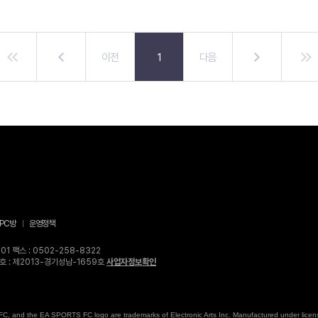
이전
1
다음
PC방
운영정책
1 팩스 : 0502-258-8322
고번호 : 제2013-경기성남-1659호
사업자정보확인
, and the EA SPORTS FC logo are trademarks of Electronic Arts Inc. Manufactured under license