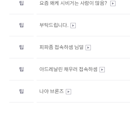
팁
요즘 왜케 시비거는 사람이 많음?
팁
부탁드립니다.
팁
피파좀 접속하셈 님덜
팁
아드레날린 채우러 접속하셈
팁
나야 브론즈