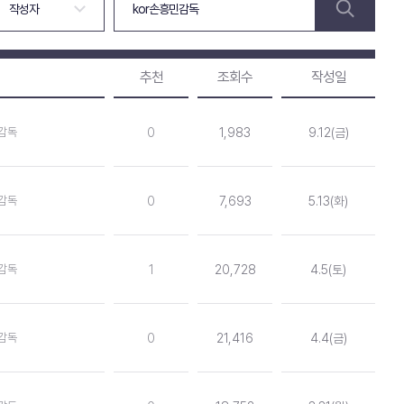
추천
조회수
작성일
감독
0
1,983
9.12(금)
감독
0
7,693
5.13(화)
감독
1
20,728
4.5(토)
감독
0
21,416
4.4(금)