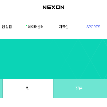
웹 상점
데이터센터
자료실
SPORTS
웹 상점
데일리 차트
다운로드/설치
FSL
멤버십
선수
테스트 구장
넥슨 풋볼
스페셜 상점
팀컬러/감독
Nexon Open API
FCA 대회 신청
마이페이지
랭킹
추가 정보
강화 부스트 도우미
훈련코치/특성 도우미
스쿼드 메이커
팁
질문
스쿼드 피드