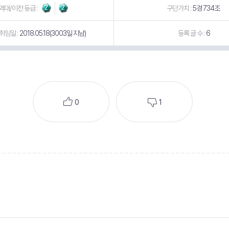
역대/이전 등급 :
구단가치 :
5경 734조
취임일 :
2018.05.18(3003일 지남)
등록 글 수 :
6
0
1