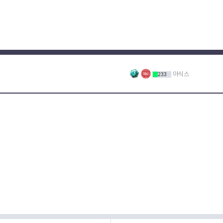
아식스
233