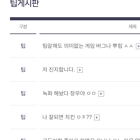
팁게시판
구분
제목
팁
팀갈해도 의미없는 게임 버그나 뿌림 ㅅㅅ
팁
저 진지합니다.
팁
녹화 해놨다 정무야 ㅇㅇ
팁
나 잘되면 치킨 ㅇㅈ??