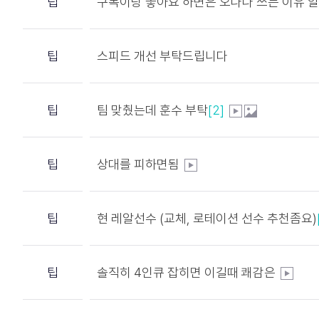
팁
구독이랑 좋아요 하면은 오나나 쓰는 이유
팁
스피드 개선 부탁드립니다
팁
팀 맞췄는데 훈수 부탁
[2]
팁
상대를 피하면됨
팁
현 레알선수 (교체, 로테이션 선수 추천좀요)
팁
솔직히 4인큐 잡히면 이길때 쾌감은