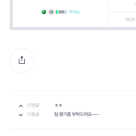
아식스
423
구단주 
이전글
ㅎㅎ
다음글
팀 평가좀 부탁드려요~~~