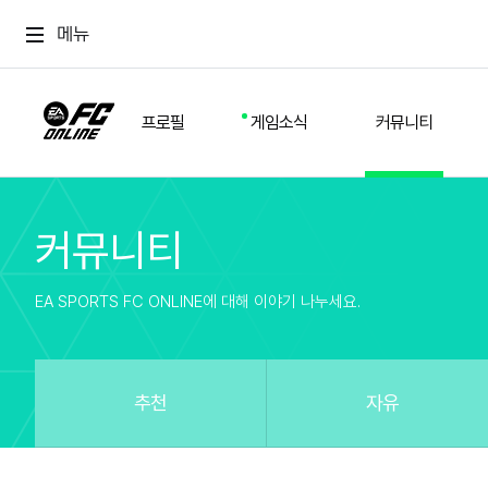
메뉴
프로필
게임소식
커뮤니티
커뮤니티
스쿼드
공지사항
추천
경기 기록
개발자 노트
자유
이적시장
NEXT FIELD
팁
EA SPORTS FC ONLINE에 대해 이야기 나누세요.
커뮤니티
업데이트
질문
친구
이벤트
클럽홍보
방명록
유저 가이드
게임 플레이 버그 제보
구단주 정보
신규 전술 가이드
FC톡
추천
자유
설정
YOUR FIELD