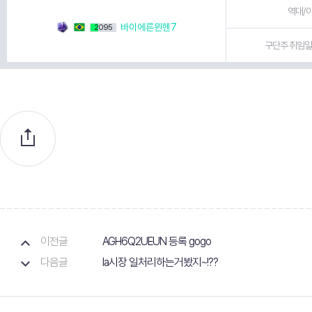
역대/이
바이에른뮌헨7
2095
구단주 취임일 
이전글
AGH6Q2UEUN 등록 gogo
다음글
la시장 일처리하는거봤지~!??