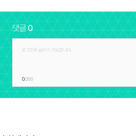
댓글
0
0
/200