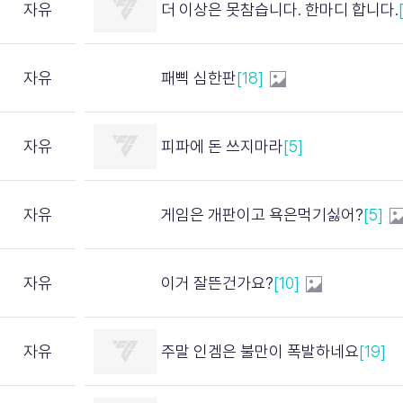
자유
더 이상은 못참습니다. 한마디 합니다.
자유
패삑 심한판
[18]
자유
피파에 돈 쓰지마라
[5]
자유
게임은 개판이고 욕은먹기싫어?
[5]
자유
이거 잘뜬건가요?
[10]
자유
주말 인겜은 불만이 폭발하네요
[19]