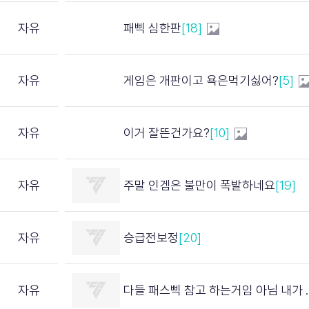
자유
패삑 심한판
[18]
자유
게임은 개판이고 욕은먹기싫어?
[5]
자유
이거 잘뜬건가요?
[10]
자유
주말 인겜은 불만이 폭발하네요
[19]
자유
승급전보정
[20]
자유
다들 패스삑 참고 하는거임 아님 내가 예민한거임