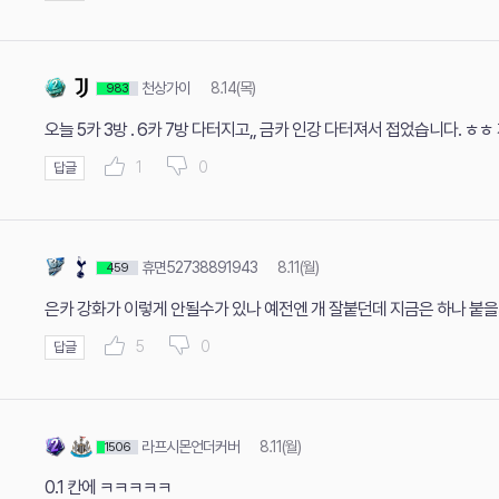
천상가이
8.14(목)
983
오늘 5카 3방 . 6카 7방 다터지고,, 금카 인강 다터져서 접었습니다. 
1
0
답글
휴면52738891943
8.11(월)
459
은카 강화가 이렇게 안될수가 있나 예전엔 개 잘붙던데 지금은 하나 붙
5
0
답글
라프시몬언더커버
8.11(월)
1506
0.1 칸에 ㅋㅋㅋㅋㅋ