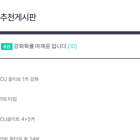
추천게시판
강화확률 마재윤 입니다.
[10]
CU 굴리트 1카 강화
116 터짐
CU굴리트 4>5카
11방 올터짐 총 24방