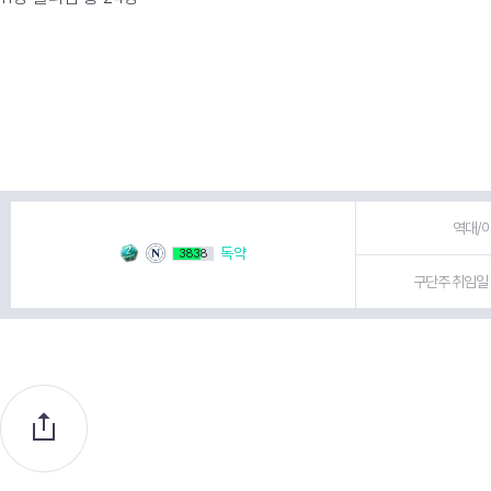
역대/이
독약
3838
구단주 취임일 