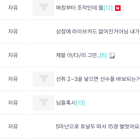
자유
매칭부터 조작인데 뭘
[12]
자유
상점에 라이브카드 없어진거아님 내가찾았음 참고하셈
자유
제발 아/다/리 그만..
[8]
자유
선취 2~3골 넣으면 선수들 뱌보되는거 보정증거아님
자유
님들혹시
[13]
자유
5마넌으로 호날두 떠서 15경 벌엇어요