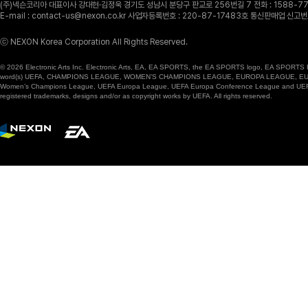
(주)넥슨코리아 대표이사 강대현·김정욱 경기도 성남시 분당구 판교로 256번길 7 전화 : 1588-770
E-mail : contact-us@nexon.co.kr 사업자등록번호 : 220-87-17483호 통신판매업 신
ⓒ NEXON Korea Corporation All Rights Reserved.
© 2026 Electronic Arts Inc. Electronic Arts, EA, EA SPORTS, the EA SPORTS logo, EA SPORTS FC
word(s) UEFA, CHAMPIONS LEAGUE, WOMEN’S CHAMPIONS LEAGUE, EUROPA LEAGUE, EUROPA
Women’s Champions League, UEFA Europa League, UEFA Europa Conference League and UEFA Supe
registered trademarks, designs and/or as copyright works by UEFA. All rights reserved.