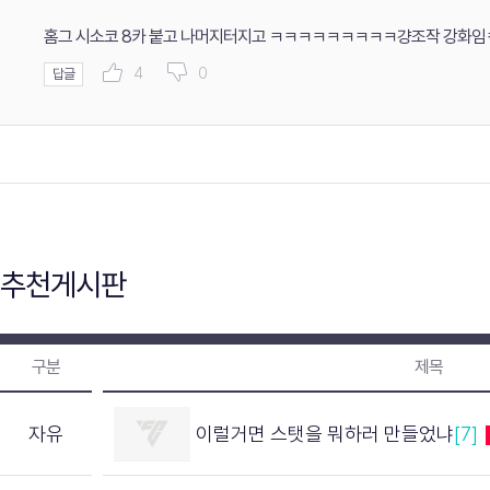
홈그 시소코 8카 붙고 나머지터지고 ㅋㅋㅋㅋㅋㅋㅋㅋㅋ걍조작 강화임
4
0
답글
추천게시판
구분
제목
자유
이럴거면 스탯을 뭐하러 만들었냐
[7]