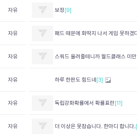
자유
보정
[9]
자유
패드 때문에 화딱지 나서 게임 못하겠
자유
스쿼드 올려줄테니까 월드클래스 미만 댓글 달면 죽는
자유
하루 한판도 힘드네
[3]
자유
독립강화확률에서 확률표란
[11]
자유
더 이상은 못참습니다. 한마디 합니다.