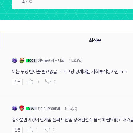
0
/200
최신순
형님들의리즈시절
11.30(일)
4096
이놈 투정 받아줄 필요없음 ㅋㅋ 그냥 핑계대는 사회부적응자임 ㅋㅋ
0
0
답글
킹앙리Arsenal
8.15(금)
936
강화뿐만이겠어 인게임 진짜 노답임 강화된선수 솔직히 필요없고 내가볼
1
0
답글