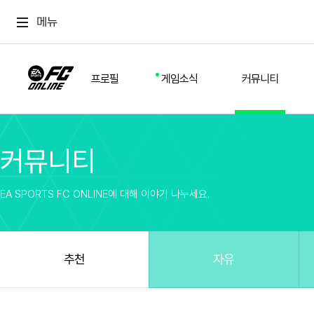
메뉴
프로필
게임소식
커뮤니티
커뮤니티
스쿼드
공지사항
추천
경기 기록
개발자 노트
자유
이적시장
NEXT FIELD
팁
EA SPORTS FC ONLINE에 대해 이야기 나누세요.
커뮤니티
업데이트
질문
친구
이벤트
클럽홍보
방명록
유저 가이드
게임 플레이 버그 제보
구단주 정보
신규 전술 가이드
FC톡
추천
자유
설정
YOUR FIELD