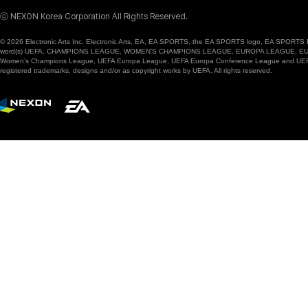
ⓒ NEXON Korea Corporation All Rights Reserved.
© 2026 Electronic Arts Inc. Electronic Arts, EA, EA SPORTS, the EA SPORTS logo, EA SPORTS FC
word(s) UEFA, CHAMPIONS LEAGUE, WOMEN’S CHAMPIONS LEAGUE, EUROPA LEAGUE, EUROPA
Women’s Champions League, UEFA Europa League, UEFA Europa Conference League and UEFA Supe
registered trademarks, designs and/or as copyright works by UEFA. All rights reserved.