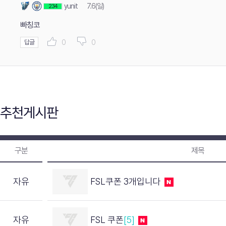
yunit
7.6(일)
234
빠칭코
0
0
답글
추천게시판
구분
제목
자유
FSL쿠폰 3개입니다
자유
FSL 쿠폰
[5]