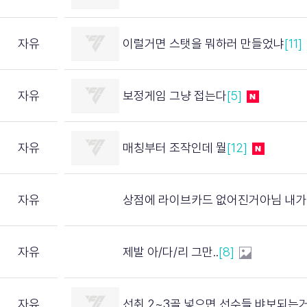
자유
이럴거면 스탯을 뭐하러 만들었냐
[11]
자유
보정게임 그냥 접는다
[5]
자유
매칭부터 조작인데 뭘
[12]
자유
상점에 라이브카드 없어진거아님 내가찾았음 참고하셈
자유
제발 아/다/리 그만..
[8]
자유
선취 2~3골 넣으면 선수들 뱌보되는거 보정증거아님