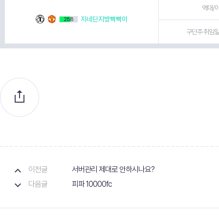
역대/이
지네딘지방빡빡이
288
구단주 취임일 
이전글
서버관리 제대로 안하시나요?
다음글
피파 10000fc