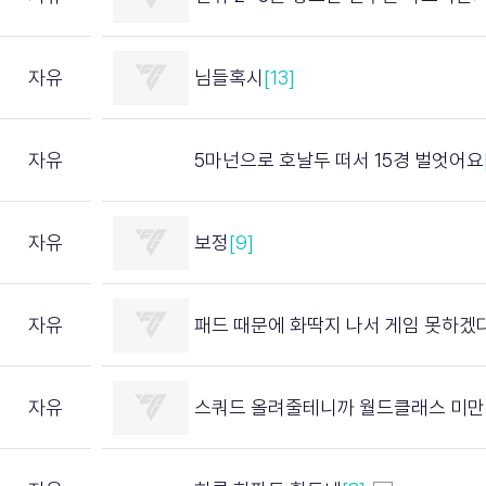
자유
님들혹시
[13]
자유
5마넌으로 호날두 떠서 15경 벌엇어요
자유
보정
[9]
자유
패드 때문에 화딱지 나서 게임 못하겠
자유
스쿼드 올려줄테니까 월드클래스 미만 댓글 달면 죽는