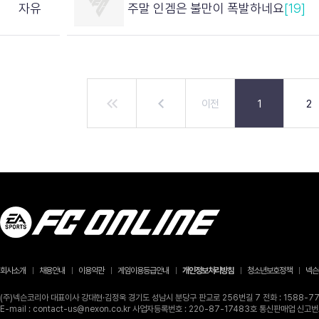
자유
주말 인겜은 불만이 폭발하네요
[19]
이전
1
2
회사소개
채용안내
이용약관
게임이용등급안내
개인정보처리방침
청소년보호정책
넥슨
(주)넥슨코리아 대표이사 강대현·김정욱 경기도 성남시 분당구 판교로 256번길 7 전화 : 1588-770
E-mail : contact-us@nexon.co.kr 사업자등록번호 : 220-87-17483호 통신판매업 신