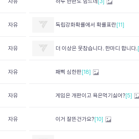
자유
하루 한판도 힘드네
[3]
자유
독립강화확률에서 확률표란
[11]
자유
더 이상은 못참습니다. 한마디 합니다.
자유
패삑 심한판
[18]
자유
게임은 개판이고 욕은먹기싫어?
[5]
자유
이거 잘뜬건가요?
[10]