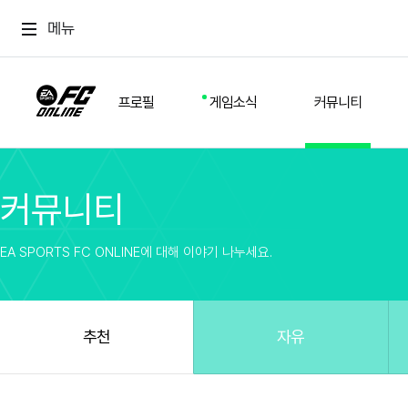
메뉴
프로필
게임소식
커뮤니티
커뮤니티
스쿼드
공지사항
추천
경기 기록
개발자 노트
자유
이적시장
NEXT FIELD
팁
EA SPORTS FC ONLINE에 대해 이야기 나누세요.
커뮤니티
업데이트
질문
친구
이벤트
클럽홍보
방명록
유저 가이드
게임 플레이 버그 제보
구단주 정보
신규 전술 가이드
FC톡
추천
자유
설정
YOUR FIELD