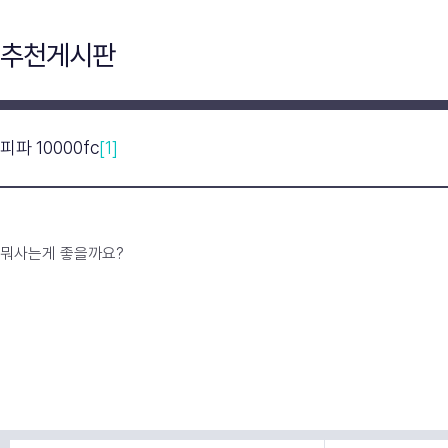
추천게시판
피파 10000fc
[1]
뭐사는게 좋을까요?