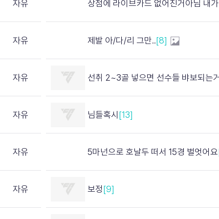
자유
상점에 라이브카드 없어진거아님 내가찾았음 참고하셈
자유
제발 아/다/리 그만..
[8]
자유
선취 2~3골 넣으면 선수들 뱌보되는거 보정증거아님
자유
님들혹시
[13]
자유
5마넌으로 호날두 떠서 15경 벌엇어요
자유
보정
[9]