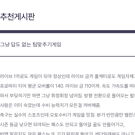
추천게시판
그냥 답도 없는 팀맞추기게임
라이브 1카로도 게임이 되야 정상인데 라이브 금카 풀케미로도 게임자체
프로따리 티어 평균 오버롤이 140. 라이브 금 110이하. 속도 가속도를
와서 부딪히기만 하면 그냥 휘청휘청 넘어짐. 방향 전환으로 들어오는 발보
사람은 이미 속았는데 수비 능력치가 모든걸 커버해줌.
축구는 실수의 스포츠인데 오토수비가 게임을 망침. 본가 반만큼만 밸
시즌 등급 낮으면 되야되는 패스도 안되고 들어갈 골도 안들어가고,
반면 말같지도 않은 패스는 또 기가 막히게 들어가. 썬더일레븐도 아니고