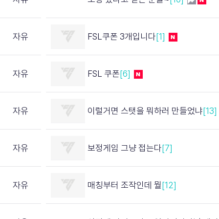
자유
FSL쿠폰 3개입니다
[1]
자유
FSL 쿠폰
[6]
자유
이럴거면 스탯을 뭐하러 만들었냐
[13]
자유
보정게임 그냥 접는다
[7]
자유
매칭부터 조작인데 뭘
[12]