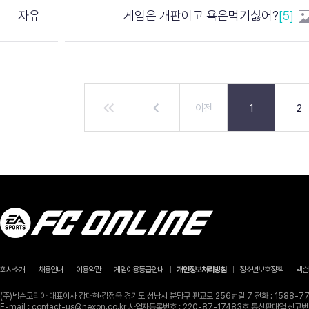
자유
게임은 개판이고 욕은먹기싫어?
[5]
이전
1
2
회사소개
채용안내
이용약관
게임이용등급안내
개인정보처리방침
청소년보호정책
넥슨
(주)넥슨코리아 대표이사 강대현·김정욱 경기도 성남시 분당구 판교로 256번길 7 전화 : 1588-770
E-mail : contact-us@nexon.co.kr 사업자등록번호 : 220-87-17483호 통신판매업 신