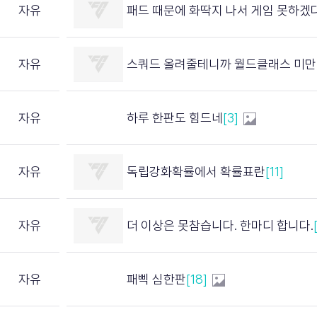
자유
패드 때문에 화딱지 나서 게임 못하겠
자유
스쿼드 올려줄테니까 월드클래스 미만 댓글 달면 죽는
자유
하루 한판도 힘드네
[3]
자유
독립강화확률에서 확률표란
[11]
자유
더 이상은 못참습니다. 한마디 합니다.
자유
패삑 심한판
[18]