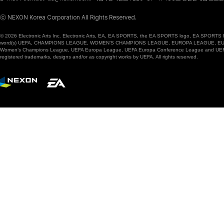
ⓒ NEXON Korea Corporation All Rights Reserved.
© 2026 Electronic Arts Inc. Electronic Arts, EA, EA SPORTS, the EA SPORTS logo, EA SPORTS FC
word(s) UEFA, CHAMPIONS LEAGUE, WOMEN’S CHAMPIONS LEAGUE, EUROPA LEAGUE, EUROPA
Women’s Champions League, UEFA Europa League, UEFA Europa Conference League and UEFA Supe
registered trademarks, designs and/or as copyright works by UEFA. All rights reserved.