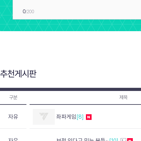
0
/200
추천게시판
구분
제목
자유
좌파게임
[8]
자유
보정 있다고 믿는 분들~
[10]