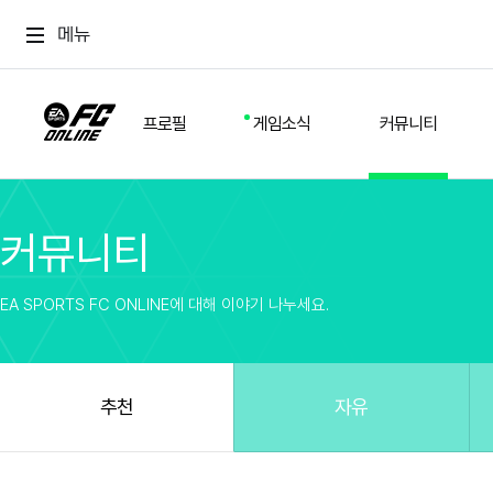
메뉴
프로필
게임소식
커뮤니티
커뮤니티
스쿼드
공지사항
추천
경기 기록
개발자 노트
자유
이적시장
NEXT FIELD
팁
EA SPORTS FC ONLINE에 대해 이야기 나누세요.
커뮤니티
업데이트
질문
친구
이벤트
클럽홍보
방명록
유저 가이드
게임 플레이 버그 제보
구단주 정보
신규 전술 가이드
FC톡
추천
자유
설정
YOUR FIELD