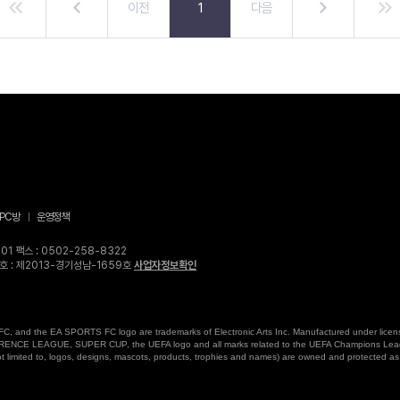
이전
1
다음
PC방
운영정책
1 팩스 : 0502-258-8322
고번호 : 제2013-경기성남-1659호
사업자정보확인
, and the EA SPORTS FC logo are trademarks of Electronic Arts Inc. Manufactured under license
AGUE, SUPER CUP, the UEFA logo and all marks related to the UEFA Champions Leag
mited to, logos, designs, mascots, products, trophies and names) are owned and protected as 