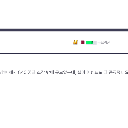
무브귀신
117
 참여 해서 840 꿈의 조각 밖에 못모았는데, 설마 이벤트도 다 종료됐나