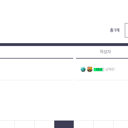
총 1개
작성자
상해런
1004