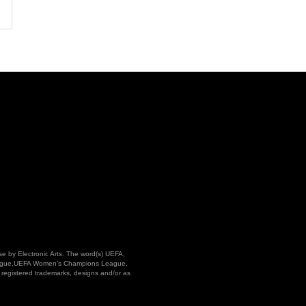
 by Electronic Arts. The word(s) UEFA,
ue,UEFA Women’s Champions League,
registered trademarks, designs and/or as