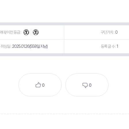
역대/이전 등급 :
구단가치 :
0
취임일 :
2025.01.26(558일 지남)
등록 글 수 :
1
0
0