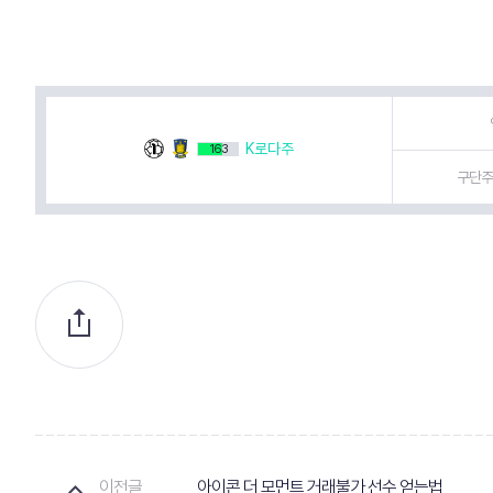
K로다주
163
구단주 
이전글
아이콘 더 모먼트 거래불가 선수 얻는법