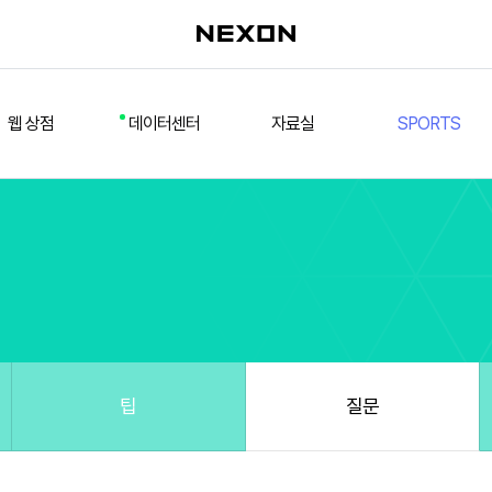
웹 상점
데이터센터
자료실
SPORTS
웹 상점
데일리 차트
다운로드/설치
FSL
멤버십
선수
테스트 구장
넥슨 풋볼
스페셜 상점
팀컬러/감독
Nexon Open API
FCA 대회 신청
마이페이지
랭킹
추가 정보
강화 부스트 도우미
훈련코치/특성 도우미
스쿼드 메이커
팁
질문
스쿼드 피드