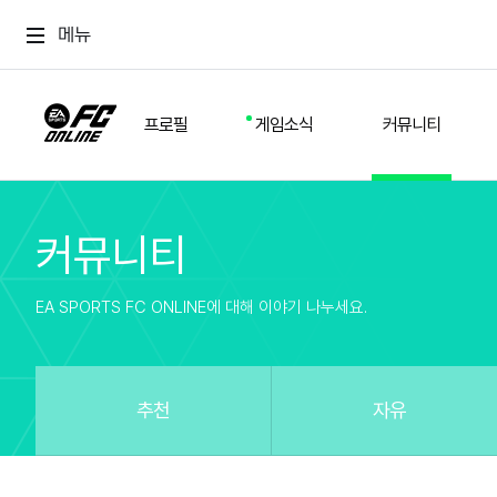
메뉴
프로필
게임소식
커뮤니티
커뮤니티
스쿼드
공지사항
추천
경기 기록
개발자 노트
자유
이적시장
NEXT FIELD
팁
EA SPORTS FC ONLINE에 대해 이야기 나누세요.
커뮤니티
업데이트
질문
친구
이벤트
클럽홍보
방명록
유저 가이드
게임 플레이 버그 제보
구단주 정보
신규 전술 가이드
FC톡
추천
자유
설정
YOUR FIELD