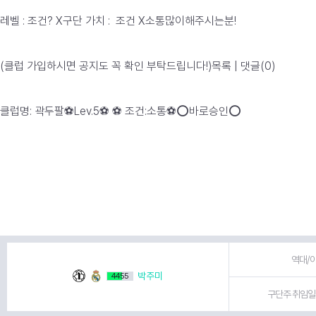
레벨 : 조건? X구단 가치 : 조건 X소통많이해주시는분!
(클럽 가입하시면 공지도 꼭 확인 부탁드립니다!)목록 | 댓글(0)
클럽명: 곽두팔⚽Lev.5⚽ ⚽ 조건:소통⚽⭕바로승인⭕
역대/이
박주미
4455
구단주 취임일 