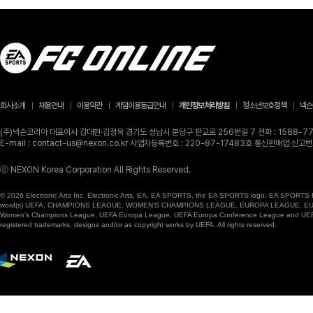
회사소개
채용안내
이용약관
게임이용등급안내
개인정보처리방침
청소년보호정책
넥슨
(주)넥슨코리아 대표이사 강대현·김정욱 경기도 성남시 분당구 판교로 256번길 7 전화 : 1588-770
E-mail : contact-us@nexon.co.kr 사업자등록번호 : 220-87-17483호 통신판매업 신
ⓒ NEXON Korea Corporation All Rights Reserved.
© 2026 Electronic Arts Inc. Electronic Arts, EA, EA SPORTS, the EA SPORTS logo, EA SPORTS FC
word(s) UEFA, CHAMPIONS LEAGUE, WOMEN’S CHAMPIONS LEAGUE, EUROPA LEAGUE, EUROPA
Women’s Champions League, UEFA Europa League, UEFA Europa Conference League and UEFA Supe
registered trademarks, designs and/or as copyright works by UEFA. All rights reserved.