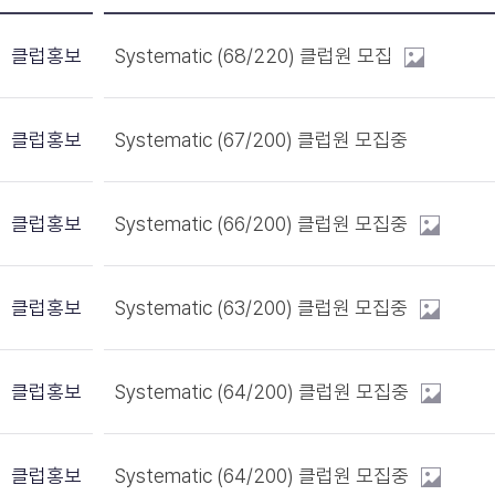
클럽홍보
Systematic (68/220) 클럽원 모집
클럽홍보
Systematic (67/200) 클럽원 모집중
클럽홍보
Systematic (66/200) 클럽원 모집중
클럽홍보
Systematic (63/200) 클럽원 모집중
클럽홍보
Systematic (64/200) 클럽원 모집중
클럽홍보
Systematic (64/200) 클럽원 모집중