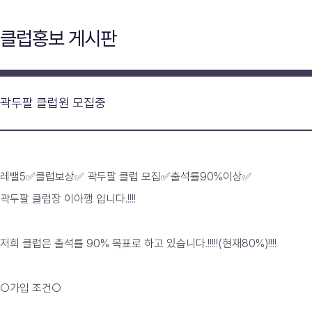
클럽홍보 게시판
곽두팔 클럽원 모집중
레밸5✅클럽보상✅ 곽두팔 클럽 모집✅출석률90%이상✅
곽두팔 클럽장 이아깽 입니다.!!!!
저희 클럽은 출석률 90% 목표로 하고 있습니다.!!!!!(현재80%)!!!!
○가입 조건○