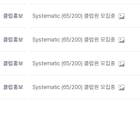
클럽홍보
Systematic (65/200) 클럽원 모집중
클럽홍보
Systematic (65/200) 클럽원 모집중
클럽홍보
Systematic (65/200) 클럽원 모집중
클럽홍보
Systematic (65/200) 클럽원 모집중