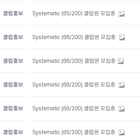
클럽홍보
Systematic (65/200) 클럽원 모집중
클럽홍보
Systematic (68/200) 클럽원 모집중
클럽홍보
Systematic (68/200) 클럽원 모집중
클럽홍보
Systematic (66/200) 클럽원 모집중
클럽홍보
Systematic (66/200) 클럽원 모집중
클럽홍보
Systematic (65/200) 클럽원 모집중