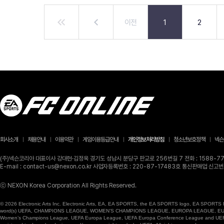
이전
1
2
회사소개
채용안내
이용약관
게임이용등급안내
개인정보처리방침
청소년보호정책
넥슨
(주)넥슨코리아 대표이사 강대현·김정욱 경기도 성남시 분당구 판교로 256번길 7 전화 : 1588-770
E-mail : contact-us@nexon.co.kr 사업자등록번호 : 220-87-17483호 통신판매업 신
ⓒ NEXON Korea Corporation All Rights Reserved.
© 2026 Electronic Arts Inc. Electronic Arts, EA, EA SPORTS, the EA SPORTS logo, EA SPORTS FC
word(s) UEFA, CHAMPIONS LEAGUE, WOMEN’S CHAMPIONS LEAGUE, EUROPA LEAGUE, EUROPA
Women’s Champions League, UEFA Europa League, UEFA Europa Conference League and UEFA Supe