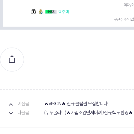
역대/이
박주미
4455
구단주 취임일 
이전글
🔥VISION🔥 신규 클럽원 모집합니다!
다음글
(누두굴리트)🔥가입조건던져버려 /신규/복귀환영🔥