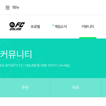
메뉴
프로필
게임소식
커뮤니티
커뮤니티
스쿼드
공지사항
추천
경기 기록
개발자 노트
자유
이적시장
NEXT FIELD
팁
EA SPORTS FC ONLINE에 대해 이야기 나누세요.
커뮤니티
업데이트
질문
친구
이벤트
클럽홍보
방명록
유저 가이드
게임 플레이 버그 제보
구단주 정보
신규 전술 가이드
FC톡
추천
자유
설정
YOUR FIELD