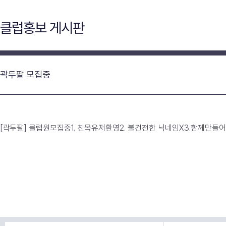
클럽홍보 게시판
곽두팔 모집중
[곽두팔] 클럽원모집중1. 친목유저환영2. 불건전한 닉네임X3.함께만들어