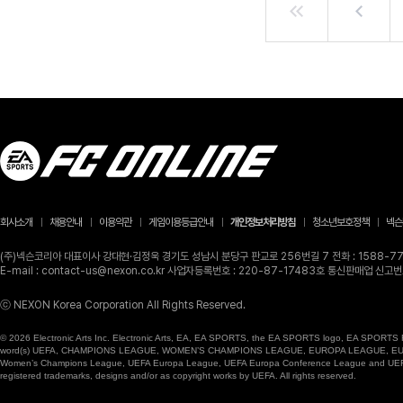
회사소개
채용안내
이용약관
게임이용등급안내
개인정보처리방침
청소년보호정책
넥슨
(주)넥슨코리아 대표이사 강대현·김정욱 경기도 성남시 분당구 판교로 256번길 7 전화 : 1588-770
E-mail : contact-us@nexon.co.kr 사업자등록번호 : 220-87-17483호 통신판매업 신
ⓒ NEXON Korea Corporation All Rights Reserved.
© 2026 Electronic Arts Inc. Electronic Arts, EA, EA SPORTS, the EA SPORTS logo, EA SPORTS FC
word(s) UEFA, CHAMPIONS LEAGUE, WOMEN’S CHAMPIONS LEAGUE, EUROPA LEAGUE, EUROPA
Women’s Champions League, UEFA Europa League, UEFA Europa Conference League and UEFA Supe
registered trademarks, designs and/or as copyright works by UEFA. All rights reserved.