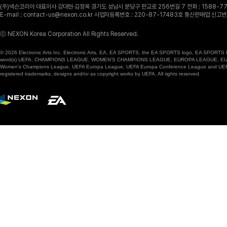
(주)넥슨코리아 대표이사 강대현·김정욱 경기도 성남시 분당구 판교로 256번길 7 전화 : 1588-770
E-mail : contact-us@nexon.co.kr 사업자등록번호 : 220-87-17483호 통신판매업 신
ⓒ NEXON Korea Corporation All Rights Reserved.
© 2026 Electronic Arts Inc. Electronic Arts, EA, EA SPORTS, the EA SPORTS logo, EA SPORTS FC
word(s) UEFA, CHAMPIONS LEAGUE, WOMEN’S CHAMPIONS LEAGUE, EUROPA LEAGUE, EUROPA
Women’s Champions League, UEFA Europa League, UEFA Europa Conference League and UEFA Supe
registered trademarks, designs and/or as copyright works by UEFA. All rights reserved.