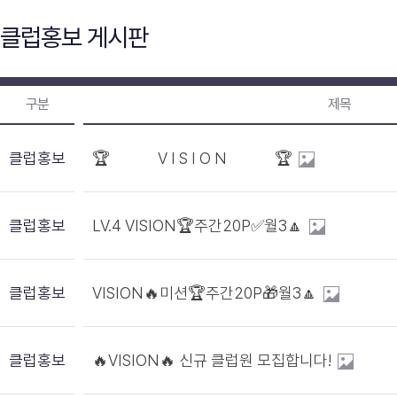
클럽홍보 게시판
구분
제목
클럽홍보
🏆 V I S I O N 🏆
클럽홍보
LV.4 VISION🏆주간20P✅월3🔼
클럽홍보
VISION🔥미션🏆주간20P🎁월3🔼
클럽홍보
🔥VISION🔥 신규 클럽원 모집합니다!