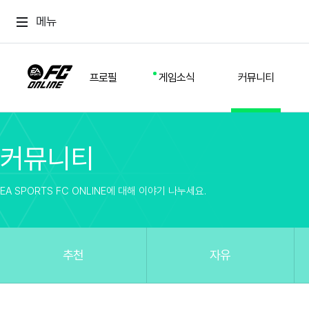
메뉴
프로필
게임소식
커뮤니티
커뮤니티
스쿼드
공지사항
추천
경기 기록
개발자 노트
자유
이적시장
NEXT FIELD
팁
EA SPORTS FC ONLINE에 대해 이야기 나누세요.
커뮤니티
업데이트
질문
친구
이벤트
클럽홍보
방명록
유저 가이드
게임 플레이 버그 제보
구단주 정보
신규 전술 가이드
FC톡
추천
자유
설정
YOUR FIELD