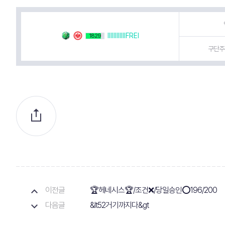
IIIIIIIIIIIIFREI
1829
구단주 
이전글
🏆헤네시스🏆/조건❌/당일승인⭕196/200
다음글
&lt52거기까지다&gt