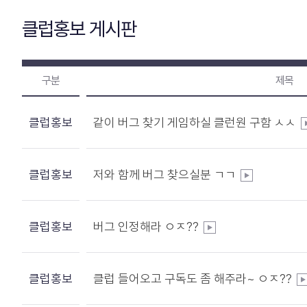
클럽홍보 게시판
구분
제목
클럽홍보
같이 버그 찾기 게임하실 클런원 구함 ㅅㅅ
클럽홍보
저와 함께 버그 찾으실분 ㄱㄱ
클럽홍보
버그 인정해라 ㅇㅈ??
클럽홍보
클럽 들어오고 구독도 좀 해주라~ ㅇㅈ??