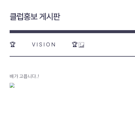
클럽홍보 게시판
🏆 V I S I O N 🏆
배가 고픕니다..!