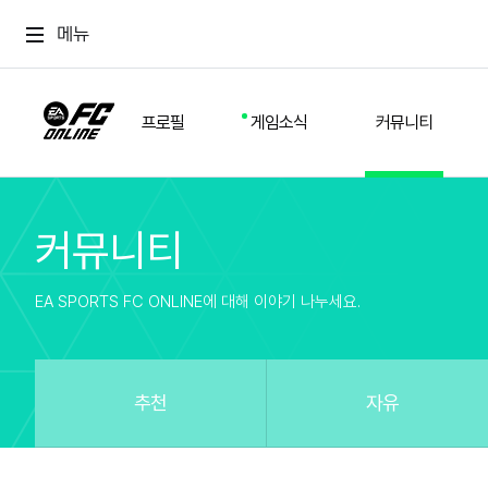
메뉴
프로필
게임소식
커뮤니티
커뮤니티
스쿼드
공지사항
추천
경기 기록
개발자 노트
자유
이적시장
NEXT FIELD
팁
EA SPORTS FC ONLINE에 대해 이야기 나누세요.
커뮤니티
업데이트
질문
친구
이벤트
클럽홍보
방명록
유저 가이드
게임 플레이 버그 제보
구단주 정보
신규 전술 가이드
FC톡
추천
자유
설정
YOUR FIELD