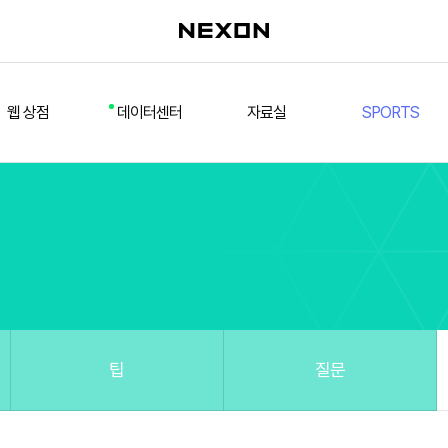
웹 상점
데이터센터
자료실
SPORTS
웹 상점
데일리 차트
다운로드/설치
FSL
멤버십
선수
테스트 구장
넥슨 풋볼
스페셜 상점
팀컬러/감독
Nexon Open API
FCA 대회 신청
마이페이지
랭킹
추가 정보
강화 부스트 도우미
훈련코치/특성 도우미
스쿼드 메이커
팁
질문
스쿼드 피드