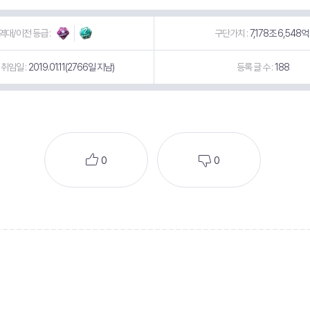
역대/이전 등급 :
구단가치 :
7,178조 6,548억
취임일 :
2019.01.11(2766일 지남)
등록 글 수 :
188
0
0