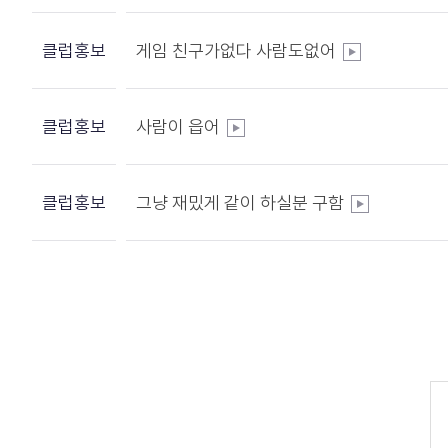
클럽홍보
게임 친구가없다 사람도없어
클럽홍보
사람이 읍어
클럽홍보
그냥 재밌게 같이 하실분 구함