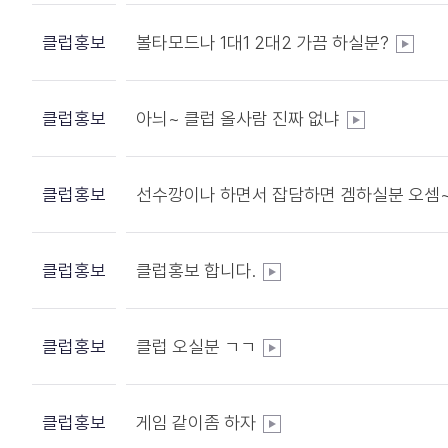
클럽홍보
볼타모드나 1대1 2대2 가끔 하실분?
클럽홍보
아늬~ 클럽 올사람 진짜 없냐
클럽홍보
선수깡이나 하면서 잡담하면 겜하실분 오셈
클럽홍보
클럽홍보 합니다.
클럽홍보
클럽 오실분 ㄱㄱ
클럽홍보
게임 같이좀 하자