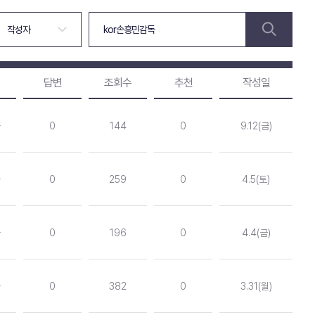
답변
조회수
추천
작성일
독
0
144
0
9.12(금)
독
0
259
0
4.5(토)
독
0
196
0
4.4(금)
독
0
382
0
3.31(월)