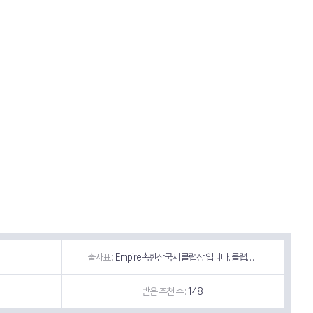
출사표 :
Empire촉한삼국지 클럽장 입니다. 클럽원 모집합니다. 많은 지원부탁드려요
받은 추천 수 :
148