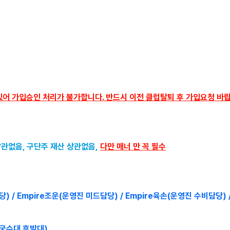
있어 가입승인 처리가 불가합니다. 반드시 이전 클럽탈퇴 후 가입요청 바랍
상관없음, 구단주 재산 상관없음,
다만 매너 만 꼭 필수
당) /
Empire조운(운영진 미드담당) / Empire육손(운영진 수비담당) 
(궁수대 후발대)