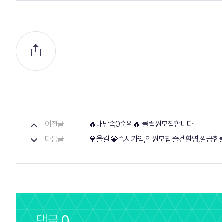
이전글
🔥내맘속0순위🔥 클럽원모집합니다
다음글
💎올킬 💎즉시가입,인원모집 즐겜환영,깔끔
댓글
0