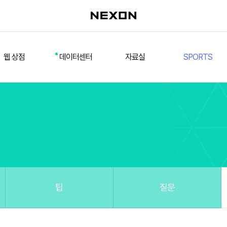
웹 상점
데이터센터
자료실
SPORTS
웹 상점
데일리 차트
다운로드/설치
FSL
멤버십
선수
테스트 구장
넥슨 풋볼
스페셜 상점
팀컬러/감독
Nexon Open API
FCA 대회 신청
마이페이지
랭킹
추가 정보
강화 부스트 도우미
훈련코치/특성 도우미
스쿼드 메이커
팁
질문
스쿼드 피드