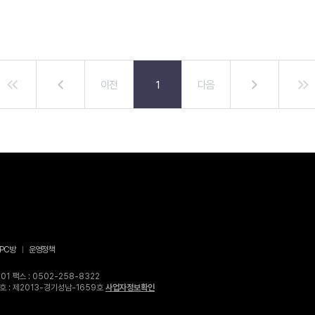
이전
1
다음
PC방
운영정책
1 팩스 : 0502-258-8322
고번호 : 제2013-경기성남-1659호
사업자정보확인