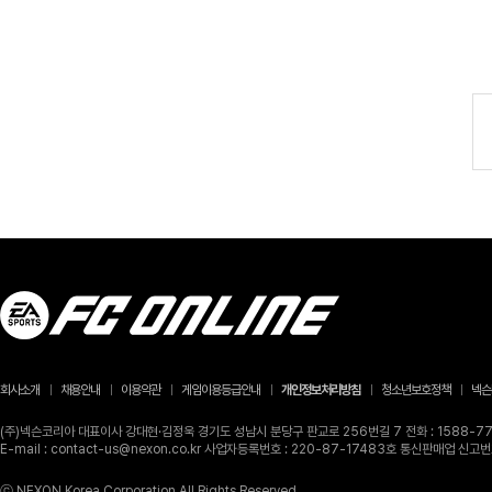
회사소개
채용안내
이용약관
게임이용등급안내
개인정보처리방침
청소년보호정책
넥슨
(주)넥슨코리아 대표이사 강대현·김정욱 경기도 성남시 분당구 판교로 256번길 7 전화 : 1588-770
E-mail : contact-us@nexon.co.kr 사업자등록번호 : 220-87-17483호 통신판매업 신
ⓒ NEXON Korea Corporation All Rights Reserved.