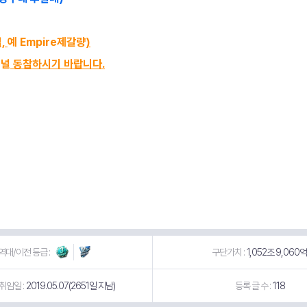
,
예
Empire제갈량
)
채널
동참하시기 바랍니다.
역대/이전 등급 :
구단가치 :
1,052조 9,060억
취임일 :
2019.05.07(2651일 지남)
등록 글 수 :
118