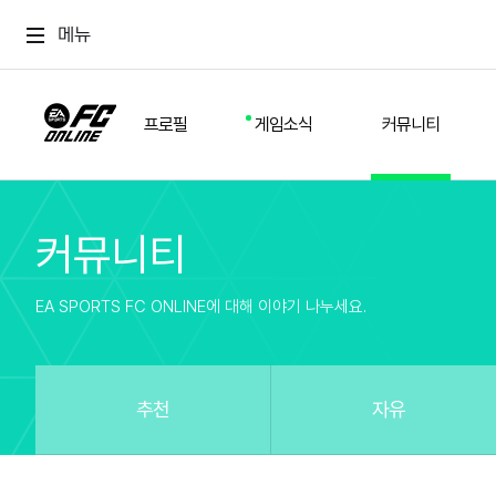
메뉴
프로필
게임소식
커뮤니티
커뮤니티
스쿼드
공지사항
추천
경기 기록
개발자 노트
자유
이적시장
NEXT FIELD
팁
EA SPORTS FC ONLINE에 대해 이야기 나누세요.
커뮤니티
업데이트
질문
친구
이벤트
클럽홍보
방명록
유저 가이드
게임 플레이 버그 제보
구단주 정보
신규 전술 가이드
FC톡
추천
자유
설정
YOUR FIELD