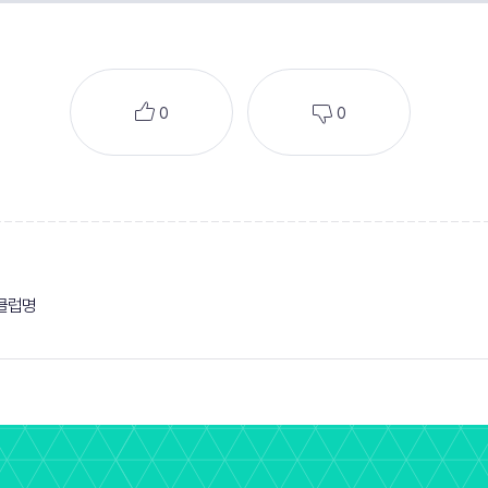
0
0
한클럽명