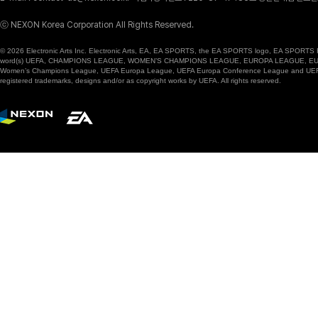
ⓒ NEXON Korea Corporation All Rights Reserved.
© 2026 Electronic Arts Inc. Electronic Arts, EA, EA SPORTS, the EA SPORTS logo, EA SPORTS FC
word(s) UEFA, CHAMPIONS LEAGUE, WOMEN’S CHAMPIONS LEAGUE, EUROPA LEAGUE, EUROPA
Women’s Champions League, UEFA Europa League, UEFA Europa Conference League and UEFA Supe
registered trademarks, designs and/or as copyright works by UEFA. All rights reserved.