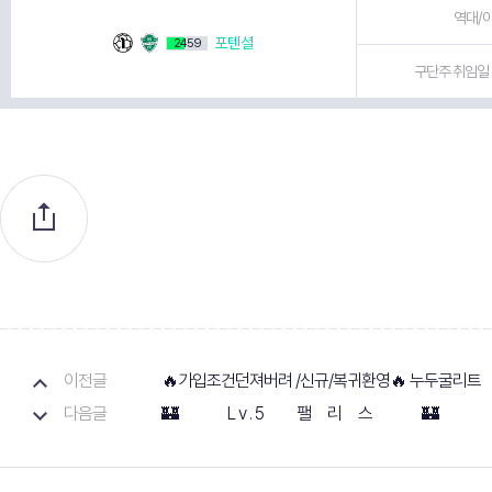
역대/이
포텐셜
2459
구단주 취임일 
이전글
🔥가입조건던져버려 /신규/복귀환영🔥 누두굴리트
다음글
🏰 L v . 5 팰 리 스 🏰