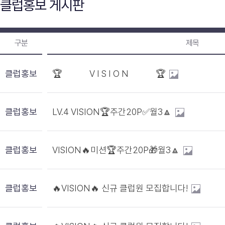
클럽홍보 게시판
구분
제목
클럽홍보
🏆 V I S I O N 🏆
클럽홍보
LV.4 VISION🏆주간20P✅월3🔼
클럽홍보
VISION🔥미션🏆주간20P🎁월3🔼
클럽홍보
🔥VISION🔥 신규 클럽원 모집합니다!