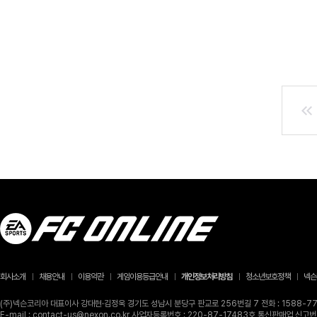
회사소개
채용안내
이용약관
게임이용등급안내
개인정보처리방침
청소년보호정책
넥슨
(주)넥슨코리아 대표이사 강대현·김정욱 경기도 성남시 분당구 판교로 256번길 7 전화 : 1588-770
E-mail : contact-us@nexon.co.kr 사업자등록번호 : 220-87-17483호 통신판매업 신