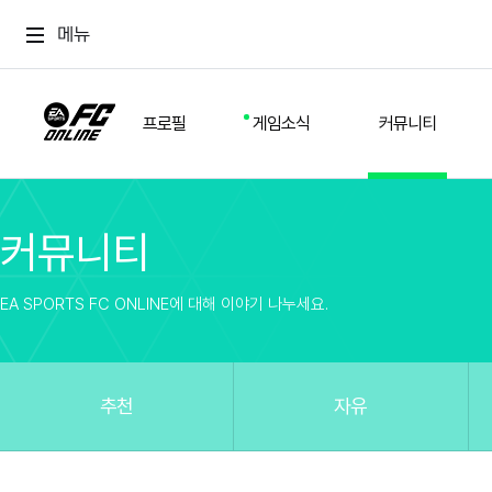
메뉴
프로필
게임소식
커뮤니티
커뮤니티
스쿼드
공지사항
추천
경기 기록
개발자 노트
자유
이적시장
NEXT FIELD
팁
EA SPORTS FC ONLINE에 대해 이야기 나누세요.
커뮤니티
업데이트
질문
친구
이벤트
클럽홍보
방명록
유저 가이드
게임 플레이 버그 제보
구단주 정보
신규 전술 가이드
FC톡
추천
자유
설정
YOUR FIELD