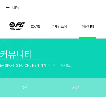
메뉴
프로필
게임소식
커뮤니티
커뮤니티
스쿼드
공지사항
추천
경기 기록
개발자 노트
자유
이적시장
NEXT FIELD
팁
EA SPORTS FC ONLINE에 대해 이야기 나누세요.
커뮤니티
업데이트
질문
친구
이벤트
클럽홍보
방명록
유저 가이드
게임 플레이 버그 제보
구단주 정보
신규 전술 가이드
FC톡
추천
자유
설정
YOUR FIELD