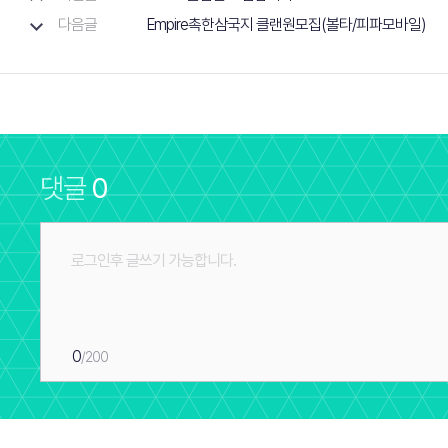
다음글
Empire촉한삼국지 클랜원모집(볼타/피파모바일)
댓글
0
0
/200