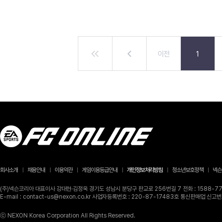
이전
1
회사소개
채용안내
이용약관
게임이용등급안내
개인정보처리방침
청소년보호정책
넥슨
(주)넥슨코리아 대표이사 강대현·김정욱 경기도 성남시 분당구 판교로 256번길 7 전화 : 1588-770
E-mail : contact-us@nexon.co.kr 사업자등록번호 : 220-87-17483호 통신판매업 신
ⓒ NEXON Korea Corporation All Rights Reserved.