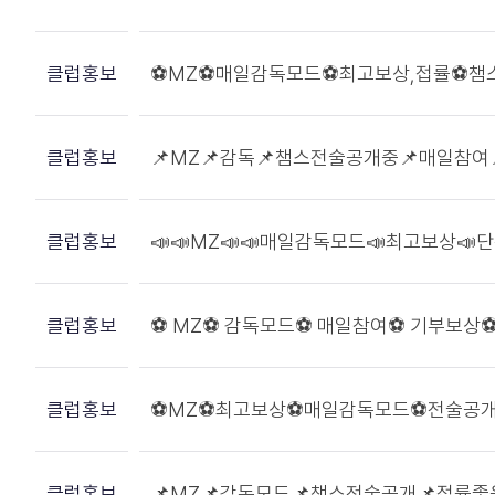
클럽홍보
⚽MZ⚽매일감독모드⚽최고보상,접률⚽챔
클럽홍보
📌MZ📌감독📌챔스전술공개중📌매일참여
클럽홍보
📣📣MZ📣📣매일감독모드📣최고보상📣
클럽홍보
⚽ MZ⚽ 감독모드⚽ 매일참여⚽ 기부보상
클럽홍보
⚽MZ⚽최고보상⚽매일감독모드⚽전술공
클럽홍보
📌MZ📌감독모드📌챔스전술공개📌접률좋