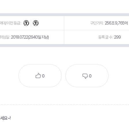
역대/이전 등급 :
구단가치 :
256조 9,765억
취임일 :
2018.07.22(2940일 지남)
등록 글 수 :
299
0
0
세요~!