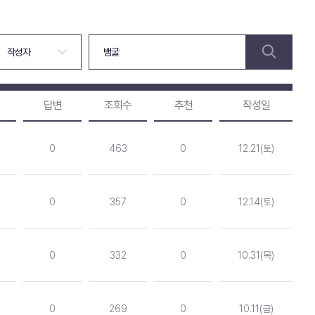
답변
조회수
추천
작성일
0
463
0
12.21(토)
0
357
0
12.14(토)
0
332
0
10.31(목)
0
269
0
10.11(금)