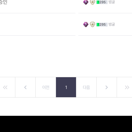
로승인
뱀굴
1295
뱀굴
1295
이전
1
다음