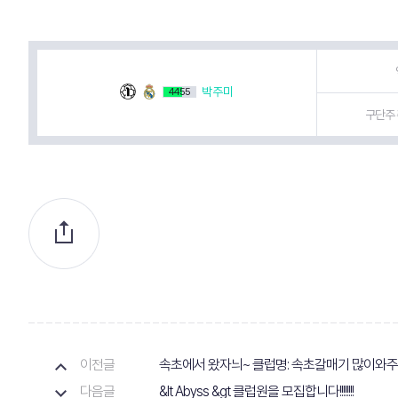
박주미
4455
구단주 
이전글
속초에서 왔자늬~ 클럽명: 속초갈매기 많이와주
다음글
&lt Abyss &gt 클럽원을 모집합니다!!!!!!!!