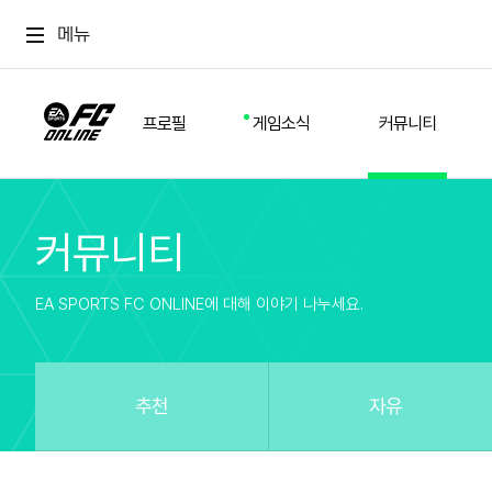
메뉴
프로필
게임소식
커뮤니티
커뮤니티
스쿼드
공지사항
추천
경기 기록
개발자 노트
자유
이적시장
NEXT FIELD
팁
EA SPORTS FC ONLINE에 대해 이야기 나누세요.
커뮤니티
업데이트
질문
친구
이벤트
클럽홍보
방명록
유저 가이드
게임 플레이 버그 제보
구단주 정보
신규 전술 가이드
FC톡
추천
자유
설정
YOUR FIELD