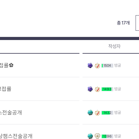
총 17개
작성자
,접률⚽
뱀굴
1504
최고접률
뱀굴
1493
스전술공개
뱀굴
1432
보상챔스전술공개
뱀굴
1396