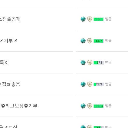
스전술공개
뱀굴
1393
📌기부📌
뱀굴
1377
단톡X
뱀굴
1373
⚽ 접률좋음
뱀굴
1371
개⚽최고보상⚽기부
뱀굴
1366
음📌보상!
뱀굴
1364