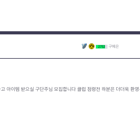
구혜은
2753
고 아이템 받으실 구단주님 모집합니다 클럽 점령전 하분은 더더욱 환영~^