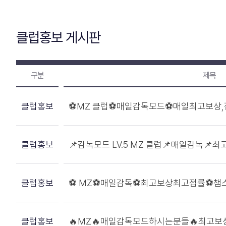
클럽홍보 게시판
구분
제목
클럽홍보
⚽MZ 클럽⚽매일감독모드⚽매일최고보상
클럽홍보
📌감독모드 LV.5 MZ 클럽📌매일감독📌
클럽홍보
⚽ MZ⚽매일감독⚽최고보상최고접률⚽챔
클럽홍보
🔥MZ🔥매일감독모드하시는분들🔥최고