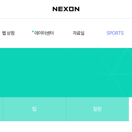
웹 상점
데이터센터
자료실
SPORTS
웹 상점
데일리 차트
다운로드/설치
FSL
멤버십
선수
테스트 구장
넥슨 풋볼
스페셜 상점
팀컬러/감독
Nexon Open API
FCA 대회 신청
마이페이지
랭킹
추가 정보
강화 부스트 도우미
훈련코치/특성 도우미
스쿼드 메이커
팁
질문
스쿼드 피드