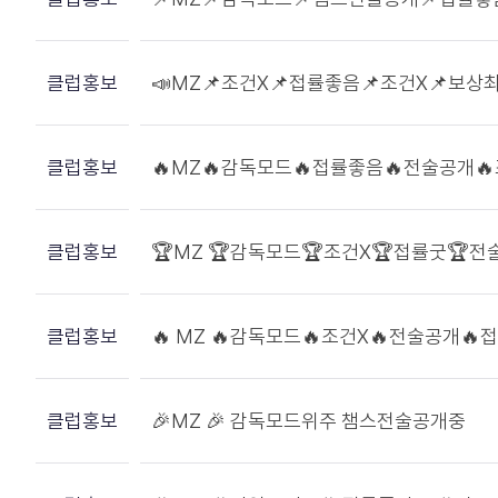
클럽홍보
📣MZ📌조건X📌접률좋음📌조건X📌보상
클럽홍보
🔥MZ🔥감독모드🔥접률좋음🔥전술공개🔥
클럽홍보
🏆MZ 🏆감독모드🏆조건X🏆접률굿🏆전
클럽홍보
🔥 MZ 🔥감독모드🔥조건X🔥전술공개🔥
클럽홍보
🎉MZ 🎉 감독모드위주 챔스전술공개중