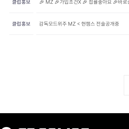
클럽홍보
🎉 MZ 🎉가입조건X 🎉 접률좋아요 🎉바
클럽홍보
감독모드위주 MZ < 현챔스 전술공개중