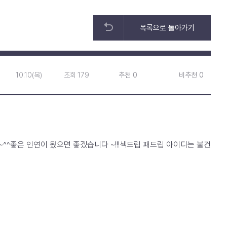
목록으로 돌아가기
10.10(목)
조회 179
추천 0
비추천 0
^좋은 인연이 됬으면 좋겠습니다 ~!!!섹드립 패드립 아이디는 불건