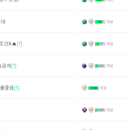
최대
뱀굴
1351
조건X🔥
[1]
뱀굴
1317
술공개
[1]
뱀굴
1302
접률좋음
[1]
뱀굴
1300
뱀굴
1297