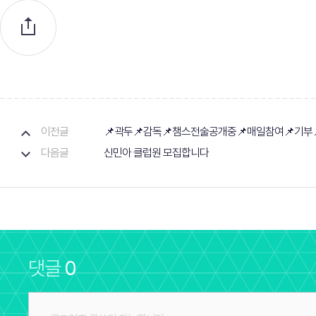
이전글
📌곽두📌감독📌챔스전술공개중📌매일참여📌기부
다음글
신민아 클럽원 모집합니다
댓글
0