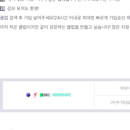
3️⃣. 감모 유저도 환영!
클럽 검색 후 가입 넣어주세요!24시간 이내로 최대한 빠르게 가입승인 
아직 작은 클럽이지만 같이 성장하는 클럽을 만들고 싶습니다! 많은 지원
역대/이
IIIIIIIIIIIINIKE
3340
구단주 취임일 