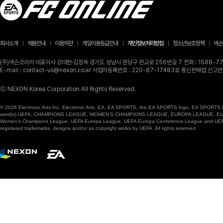
회사소개
채용안내
이용약관
게임이용등급안내
개인정보처리방침
청소년보호정책
넥슨
(주)넥슨코리아 대표이사 강대현·김정욱 경기도 성남시 분당구 판교로 256번길 7 전화 : 1588-770
E-mail : contact-us@nexon.co.kr 사업자등록번호 : 220-87-17483호 통신판매업 신
ⓒ NEXON Korea Corporation All Rights Reserved.
© 2026 Electronic Arts Inc. Electronic Arts, EA, EA SPORTS, the EA SPORTS logo, EA SPORTS FC
word(s) UEFA, CHAMPIONS LEAGUE, WOMEN’S CHAMPIONS LEAGUE, EUROPA LEAGUE, EUROPA
Women’s Champions League, UEFA Europa League, UEFA Europa Conference League and UEFA Supe
registered trademarks, designs and/or as copyright works by UEFA. All rights reserved.