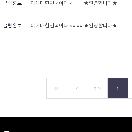
클럽홍보
이게대한민국이다 <=== ★환영합니다★
클럽홍보
이게대한민국이다 <=== ★환영합니다★
이전
1