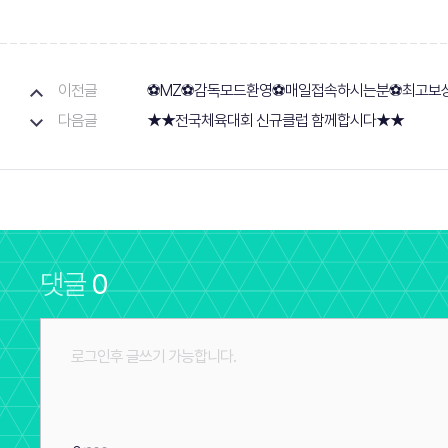
이전글
⚽MZ⚽감독모드환영⚽매일접속하시는분⚽최고보
다음글
★★전국체육대회 신규클럽 함께합시다★★
댓글
0