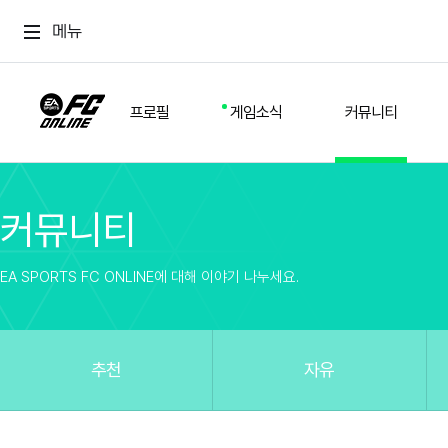
메뉴
프로필
게임소식
커뮤니티
커뮤니티
스쿼드
공지사항
추천
경기 기록
개발자 노트
자유
이적시장
NEXT FIELD
팁
EA SPORTS FC ONLINE에 대해 이야기 나누세요.
커뮤니티
업데이트
질문
친구
이벤트
클럽홍보
방명록
유저 가이드
게임 플레이 버그 제보
구단주 정보
신규 전술 가이드
FC톡
추천
자유
설정
YOUR FIELD