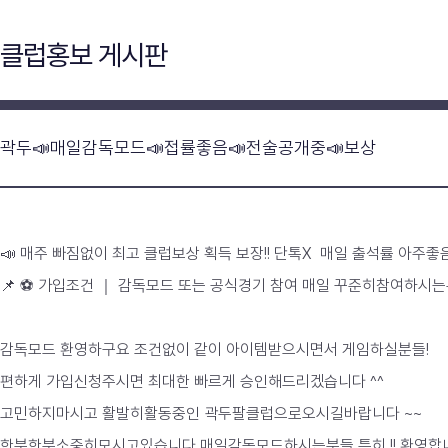
클럽홍보 게시판
곽두📣매일감독모드📣접률좋음📣전술공개중📣보상
📣 매주 빠짐없이 최고 클럽보상 획득 보장!! 단톡X 매일 출석률 아주좋
📌 ⚽ 가입조건 ｜ 감독모드 또는 공식경기 참여 매일 꾸준히참여하시는
감독모드 환영하구요 조건없이 같이 아이템받으시면서 게임하실분들!
편하게 가입신청주시면 최대한 빠르게 승인해드리겠습니다 ^^
고민하지마시고 활발히활동중인 곽두팔클럽으로오시길바랍니다 ~~
한분한분소중히모시고있습니다 매일감독모드하시는분들 특히 !! 환영합니다