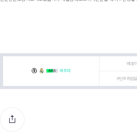
역대/이
박주미
4455
구단주 취임일 