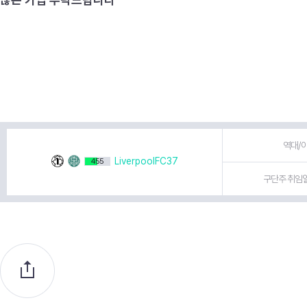
역대/이
LiverpoolFC37
455
구단주 취임일 