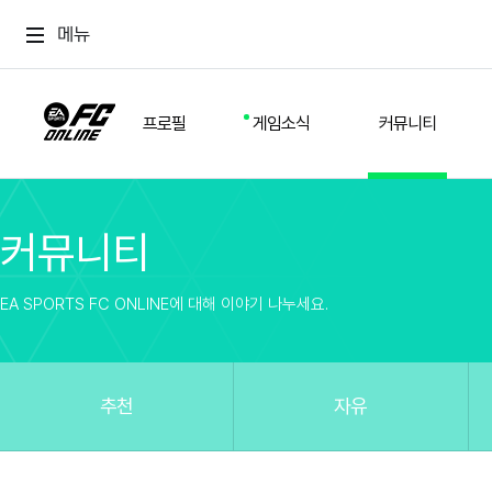
메뉴
프로필
게임소식
커뮤니티
커뮤니티
스쿼드
공지사항
추천
경기 기록
개발자 노트
자유
이적시장
NEXT FIELD
팁
EA SPORTS FC ONLINE에 대해 이야기 나누세요.
커뮤니티
업데이트
질문
친구
이벤트
클럽홍보
방명록
유저 가이드
게임 플레이 버그 제보
구단주 정보
신규 전술 가이드
FC톡
추천
자유
설정
YOUR FIELD