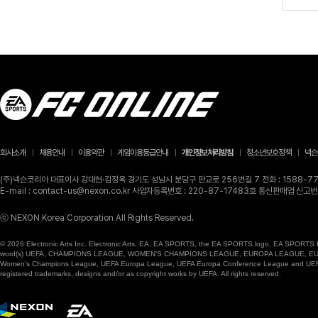
회사소개
채용안내
이용약관
게임이용등급안내
개인정보처리방침
청소년보호정책
넥슨
(주)넥슨코리아 대표이사 강대현·김정욱 경기도 성남시 분당구 판교로 256번길 7 전화 : 1588-770
E-mail : contact-us@nexon.co.kr 사업자등록번호 : 220-87-17483호 통신판매업 신
ⓒ NEXON Korea Corporation All Rights Reserved.
© 2026 Electronic Arts Inc. Electronic Arts, EA, EA SPORTS, the EA SPORTS logo, EA SPORTS FC
word(s) UEFA, CHAMPIONS LEAGUE, WOMEN’S CHAMPIONS LEAGUE, EUROPA LEAGUE, EUROPA
Women’s Champions League, UEFA Europa League, UEFA Europa Conference League and UEFA Supe
registered trademarks, designs and/or as copyright works by UEFA. All rights reserved.