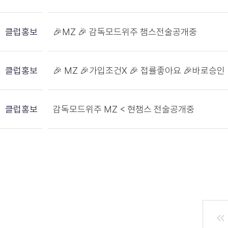
클럽홍보
🎉MZ 🎉 감독모드위주 챔스전술공개중
클럽홍보
🎉 MZ 🎉가입조건X 🎉 접률좋아요 🎉바로승인
클럽홍보
감독모드위주 MZ < 현챔스 전술공개중