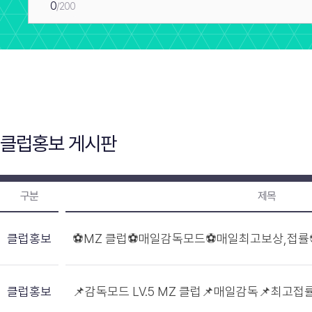
0
/200
클럽홍보 게시판
구분
제목
클럽홍보
⚽MZ 클럽⚽매일감독모드⚽매일최고보상,접
클럽홍보
📌감독모드 LV.5 MZ 클럽📌매일감독📌최고접